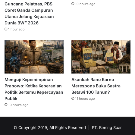
Guncang Pelatnas, PBSI
10 hours ago
Coret Ganda Campuran
Utama Jelang Kejuaraan
Dunia BWF 2026
1 hour ago
Menguji Kepemimpinan
Akankah Rano Karno
Prabowo: Ketika Keberanian
Merespons Buku Sastra
Politik Bertemu Kepercayaan
Betawi 100 Tahun?
Publik
11 hours ago
10 hours ago
© Copyright 2019, All Rights Reserved | PT. Bening Suar