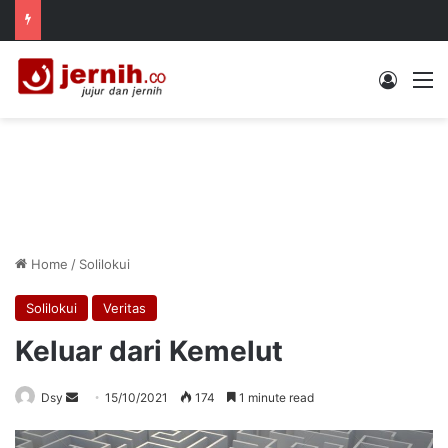
Log In
M
Home
/
Solilokui
Solilokui
Veritas
Keluar dari Kemelut
Send
Dsy
15/10/2021
174
1 minute read
an
email