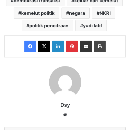
demokrasi transaksi
keluar dari kemelut
kemelut politik
negara
NKRI
politik pencitraan
yudi latif
Facebook
X
LinkedIn
Pinterest
Share via Email
Print
Dsy
Website