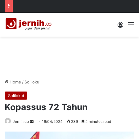
Log In
M
Home
/
Solilokui
Solilokui
Kopassus 72 Tahun
Send
Jernih.co
16/04/2024
239
4 minutes read
an
email