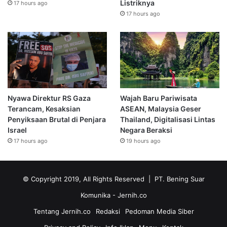
Listriknya
17 hours ago
17 hours ago
Nyawa Direktur RS Gaza
Wajah Baru Pariwisata
Terancam, Kesaksian
ASEAN, Malaysia Geser
Penyiksaan Brutal di Penjara
Thailand, Digitalisasi Lintas
Israel
Negara Beraksi
17 hours ago
19 hours ago
© Copyright 2019, All Rights Reserved | PT. Bening Suar
Komunika
- Jernih.co
Tentang Jernih.co
Redaksi
Pedoman Media Siber