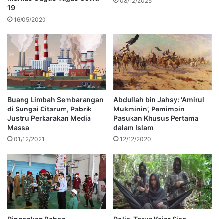
08/12/2025
19
16/05/2020
Buang Limbah Sembarangan
Abdullah bin Jahsy: ‘Amirul
di Sungai Citarum, Pabrik
Mukminin’, Pemimpin
Justru Perkarakan Media
Pasukan Khusus Pertama
Massa
dalam Islam
01/12/2021
12/12/2020
Ringankan Beban
Polisi Terus Kejar Sisa