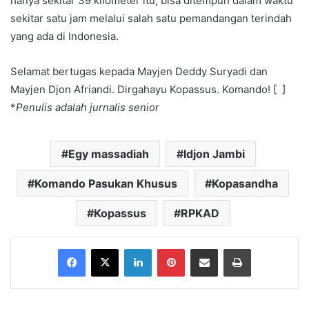
hanya sekitar 39 kilometer itu, bisa ditempuh dalam waktu
sekitar satu jam melalui salah satu pemandangan terindah
yang ada di Indonesia.
Selamat bertugas kepada Mayjen Deddy Suryadi dan
Mayjen Djon Afriandi. Dirgahayu Kopassus. Komando! [ ]
*
Penulis adalah jurnalis senior
Egy massadiah
Idjon Jambi
Komando Pasukan Khusus
Kopasandha
Kopassus
RPKAD
Facebook
X
LinkedIn
Pinterest
Share via Email
Print