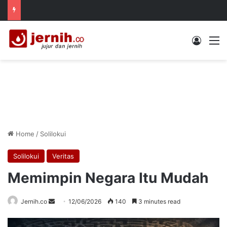
Log In
M
Home
/
Solilokui
Solilokui
Veritas
Memimpin Negara Itu Mudah
Send
Jernih.co
12/06/2026
140
3 minutes read
an
email