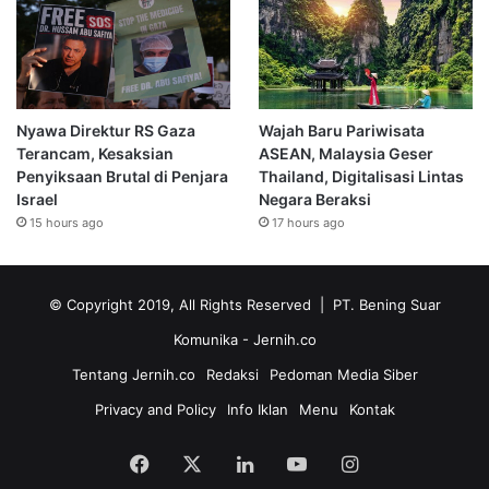
Nyawa Direktur RS Gaza
Wajah Baru Pariwisata
Terancam, Kesaksian
ASEAN, Malaysia Geser
Penyiksaan Brutal di Penjara
Thailand, Digitalisasi Lintas
Israel
Negara Beraksi
15 hours ago
17 hours ago
© Copyright 2019, All Rights Reserved | PT. Bening Suar
Komunika
- Jernih.co
Tentang Jernih.co
Redaksi
Pedoman Media Siber
Privacy and Policy
Info Iklan
Menu
Kontak
Facebook
X
LinkedIn
YouTube
Instagram