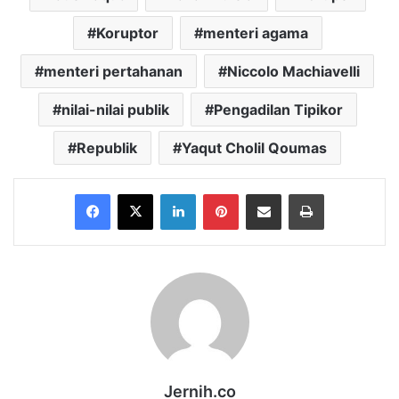
Koruptor
menteri agama
menteri pertahanan
Niccolo Machiavelli
nilai-nilai publik
Pengadilan Tipikor
Republik
Yaqut Cholil Qoumas
Facebook
X
LinkedIn
Pinterest
Share via Email
Print
Jernih.co