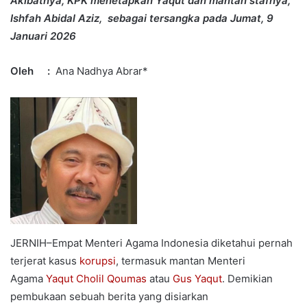
Akibatnya, KPK menetapkan Yaqut dan mantan stafnya,
Ishfah Abidal Aziz, sebagai tersangka pada Jumat, 9
Januari 2026
Oleh :
Ana Nadhya Abrar*
JERNIH–Empat Menteri Agama Indonesia diketahui pernah
terjerat kasus
korupsi
, termasuk mantan Menteri
Agama
Yaqut Cholil Qoumas
atau
Gus Yaqut
. Demikian
pembukaan sebuah berita yang disiarkan