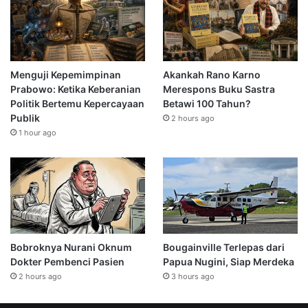
Menguji Kepemimpinan
Akankah Rano Karno
Prabowo: Ketika Keberanian
Merespons Buku Sastra
Politik Bertemu Kepercayaan
Betawi 100 Tahun?
Publik
2 hours ago
1 hour ago
Bobroknya Nurani Oknum
Bougainville Terlepas dari
Dokter Pembenci Pasien
Papua Nugini, Siap Merdeka
2 hours ago
3 hours ago