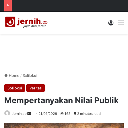
Log In
M
Home
/
Solilokui
Solilokui
Veritas
Mempertanyakan Nilai Publik
Send
Jernih.co
21/01/2026
162
2 minutes read
an
email