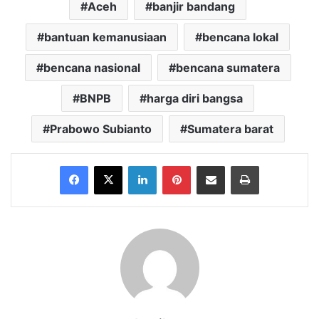
Aceh
banjir bandang
bantuan kemanusiaan
bencana lokal
bencana nasional
bencana sumatera
BNPB
harga diri bangsa
Prabowo Subianto
Sumatera barat
Facebook
X
LinkedIn
Pinterest
Share via Email
Print