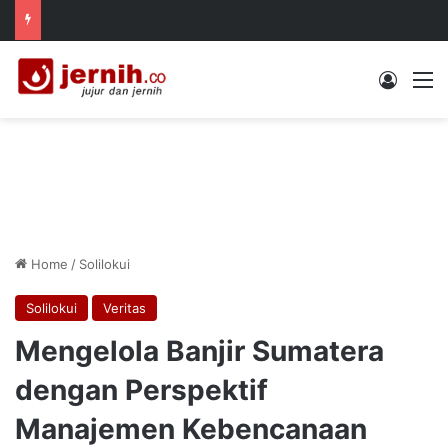
Log In
M
Home
/
Solilokui
Solilokui
Veritas
Mengelola Banjir Sumatera
dengan Perspektif
Manajemen Kebencanaan