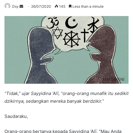
Send
Dsy
26/07/2020
145
Less than a minute
an
email
“Tidak,” ujar Sayyidina ‘Alī, “orang-orang munafik itu sedikit
dzikirnya, sedangkan mereka banyak berdzikir.”
Saudaraku,
Orang-orang bertanya kepada Sayyidina ‘Alī, “Mau Anda