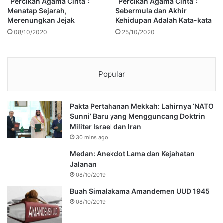
“Percikan Agama Cinta“:
“Percikan Agama Cinta”:
Menatap Sejarah,
Sebermula dan Akhir
Merenungkan Jejak
Kehidupan Adalah Kata-kata
08/10/2020
25/10/2020
Popular
Pakta Pertahanan Mekkah: Lahirnya ‘NATO
Sunni’ Baru yang Mengguncang Doktrin
Militer Israel dan Iran
30 mins ago
Medan: Anekdot Lama dan Kejahatan
Jalanan
08/10/2019
Buah Simalakama Amandemen UUD 1945
08/10/2019