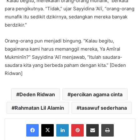
“Kalau begitu, merekalah orang-orang munafik,” berkata
para pengikutnya. “Tidak,” ujar Sayyidina ‘Alī, “orang-orang
munafik itu sedikit dzikirnya, sedangkan mereka banyak
berdzikir.”
Orang-orang pun menjadi bingung. “Kalau begitu,
bagaimana kami harus memanggil mereka, Ya Amīral
Mukminīn?” Sayyidina ‘Alī menjawab, “ltulah saudara-
saudara kita yang berbeda paham dengan kita.” [Deden
Ridwan]
Deden Ridwan
percikan agama cinta
Rahmatan Lil Alamin
tasawuf sederhana
Facebook
X
LinkedIn
Pinterest
Share via Email
Print