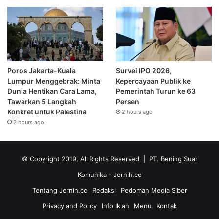
Poros Jakarta-Kuala
Survei IPO 2026,
Lumpur Menggebrak: Minta
Kepercayaan Publik ke
Dunia Hentikan Cara Lama,
Pemerintah Turun ke 63
Tawarkan 5 Langkah
Persen
Konkret untuk Palestina
2 hours ago
2 hours ago
© Copyright 2019, All Rights Reserved | PT. Bening Suar
Komunika
- Jernih.co
Tentang Jernih.co
Redaksi
Pedoman Media Siber
Privacy and Policy
Info Iklan
Menu
Kontak