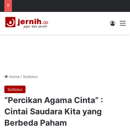
Log In
M
Home
/
Solilokui
Solilokui
“Percikan Agama Cinta” :
Cintai Saudara Kita yang
Berbeda Paham