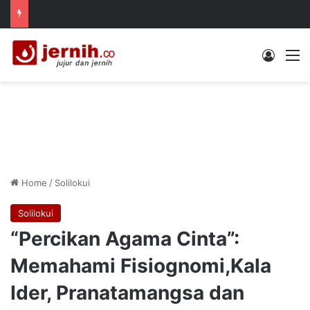
Log In
M
Home
/
Solilokui
Solilokui
“Percikan Agama Cinta”:
Memahami Fisiognomi,Kala
Ider, Pranatamangsa dan