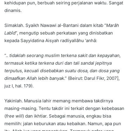
kehidupan pun, berbuah seiring perjalanan waktu. Sangat
dinamis.
Simaklah. Syaikh Nawawi al-Bantani dalam kitab “
Marâh
Labîd
”, mengutip sebuah perkataan yang dinisbatkan
kepada Sayyidatina Aisyah radliyallâhu ‘anhâ:
“..
tidaklah seorang muslim terkena sakit dan kepayahan,
termasuk ketika terkena duri dan tali sandal jepitnya
terputus, kecuali disebabkan suatu dosa, dan dosa yang
dimaafkan Allah lebih banyak
.” (Beirut: Darul Fikr, 2007],
juz I, hal. 179).
Yakinlah. Manusia lahir memang membawa takdirnya
masing-masing. Tentu takdir ini terkait dengan kebebasan
(
free will
) dan ikhtiar. Sebagai manusia, engkau bisa
memilih: jalan keburukan atau kebaikan. Namun, apa pun