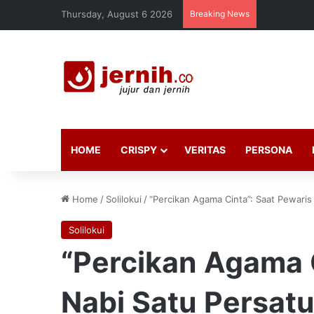
Thursday, August 6 2026
Breaking News
HOME
CRISPY
VERITAS
PERSONA
Home
/
Solilokui
/
“Percikan Agama Cinta”: Saat Pewaris
Solilokui
“Percikan Agama C
Nabi Satu Persatu