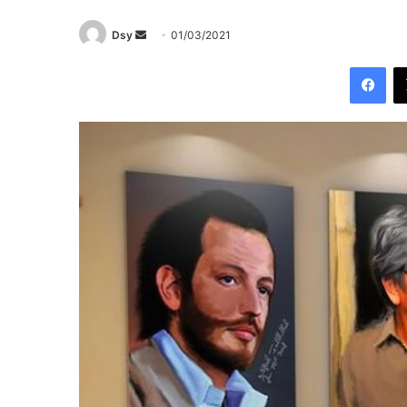
Send
Dsy
01/03/2021
an
Fac
email