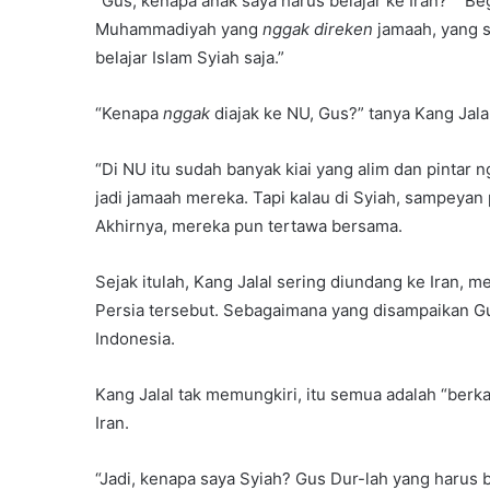
“Gus, kenapa anak saya harus belajar ke Iran?” “Be
Muhammadiyah yang
nggak direken
jamaah, yang 
belajar Islam Syiah saja.”
“Kenapa
nggak
diajak ke NU, Gus?” tanya Kang Jala
“Di NU itu sudah banyak kiai yang alim dan pintar n
jadi jamaah mereka. Tapi kalau di Syiah, sampeyan p
Akhirnya, mereka pun tertawa bersama.
Sejak itulah, Kang Jalal sering diundang ke Iran, m
Persia tersebut. Sebagaimana yang disampaikan Gu
Indonesia.
Kang Jalal tak memungkiri, itu semua adalah “berk
Iran.
“Jadi, kenapa saya Syiah? Gus Dur-lah yang harus 