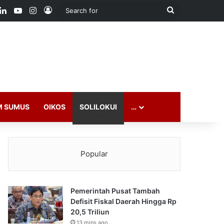
ook
LinkedIn
YouTube
Instagram
Log In
Search
for
M SUMUS
OIKOS
SOLILOKUI
…
Popular
Pemerintah Pusat Tambah
Defisit Fiskal Daerah Hingga Rp
20,5 Triliun
13 mins ago