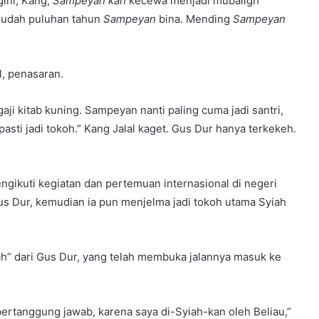
gini, Kang,
Sampeyan kan
kecewa menjadi mubaligh
sudah puluhan tahun
Sampeyan
bina. Mending
Sampeyan
l, penasaran.
gaji kitab kuning. Sampeyan nanti paling cuma jadi santri,
asti jadi tokoh.” Kang Jalal kaget. Gus Dur hanya terkekeh.
engikuti kegiatan dan pertemuan internasional di negeri
s Dur, kemudian ia pun menjelma jadi tokoh utama Syiah
ah” dari Gus Dur, yang telah membuka jalannya masuk ke
bertanggung jawab, karena saya di-Syiah-kan oleh Beliau,”