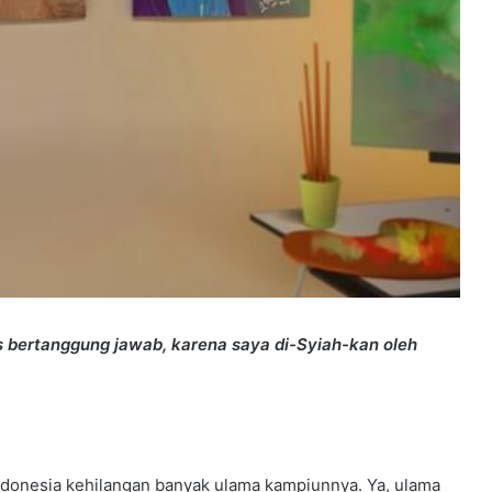
s bertanggung jawab, karena saya di-Syiah-kan oleh
Indonesia kehilangan banyak ulama kampiunnya. Ya, ulama