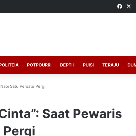
Faceb
X
POLITEIA
POTPOURRI
DEPTH
PUISI
TERAJU
DU
 Nabi Satu Persatu Pergi
inta”: Saat Pewaris
 Pergi