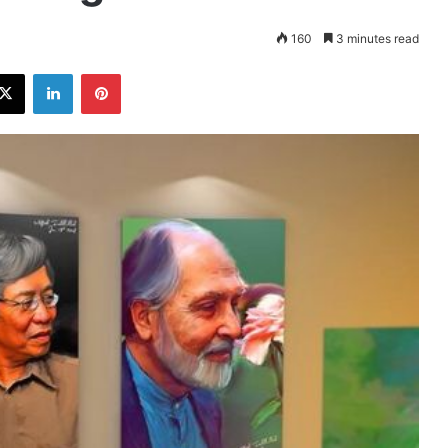
160
3 minutes read
ebook
X
LinkedIn
Pinterest