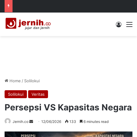
Log In
M
Home
/
Solilokui
Solilokui
Veritas
Persepsi VS Kapasitas Negara
Send
Jernih.co
12/06/2026
133
6 minutes read
an
email