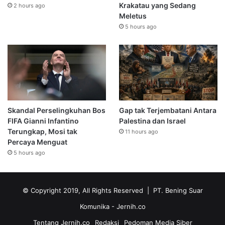
Krakatau yang Sedang
2 hours ago
Meletus
5 hours ago
Skandal Perselingkuhan Bos
Gap tak Terjembatani Antara
FIFA Gianni Infantino
Palestina dan Israel
Terungkap, Mosi tak
11 hours ago
Percaya Menguat
5 hours ago
© Copyright 2019, All Rights Reserved | PT. Bening Suar
Komunika
- Jernih.co
Tentang Jernih.co
Redaksi
Pedoman Media Siber