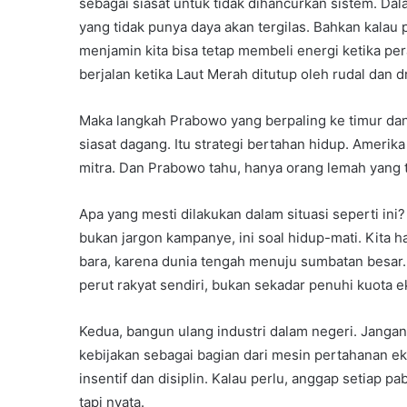
sebagai siasat untuk tidak dihancurkan sistem. Dal
yang tidak punya daya akan tergilas. Bahkan kalau 
menjamin kita bisa tetap membeli energi ketika pe
berjalan ketika Laut Merah ditutup oleh rudal dan 
Maka langkah Prabowo yang berpaling ke timur da
siasat dagang. Itu strategi bertahan hidup. Ameri
mitra. Dan Prabowo tahu, hanya orang lemah yang 
Apa yang mesti dilakukan dalam situasi seperti ini?
bukan jargon kampanye, ini soal hidup-mati. Kita h
bara, karena dunia tengah menuju sumbatan besar
perut rakyat sendiri, bukan sekadar penuhi kuota e
Kedua, bangun ulang industri dalam negeri. Jangan h
kebijakan sebagai bagian dari mesin pertahanan e
insentif dan disiplin. Kalau perlu, anggap setiap pa
tapi nyata.