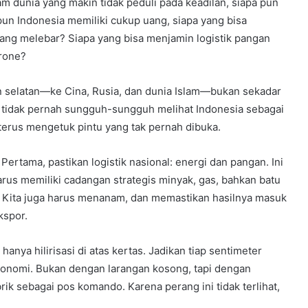
am dunia yang makin tidak peduli pada keadilan, siapa pun
pun Indonesia memiliki cukup uang, siapa yang bisa
rang melebar? Siapa yang bisa menjamin logistik pangan
drone?
n selatan—ke Cina, Rusia, dan dunia Islam—bukan sekadar
ka tidak pernah sungguh-sungguh melihat Indonesia sebagai
terus mengetuk pintu yang tak pernah dibuka.
 Pertama, pastikan logistik nasional: energi dan pangan. Ini
arus memiliki cadangan strategis minyak, gas, bahkan batu
. Kita juga harus menanam, dan memastikan hasilnya masuk
kspor.
anya hilirisasi di atas kertas. Jadikan tiap sentimeter
konomi. Bukan dengan larangan kosong, tapi dengan
brik sebagai pos komando. Karena perang ini tidak terlihat,