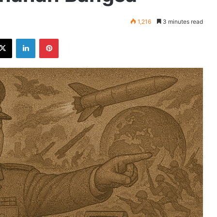
1,216
3 minutes read
ebook
X
LinkedIn
Pinterest