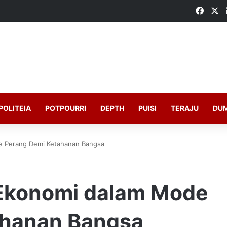
Faceb
X
POLITEIA
POTPOURRI
DEPTH
PUISI
TERAJU
DU
 Perang Demi Ketahanan Bangsa
Ekonomi dalam Mode
ahanan Bangsa