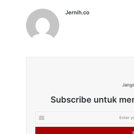
Jernih.co
Janga
Subscribe untuk men
Enter
your
Email
address