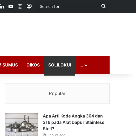
ook
LinkedIn
YouTube
Instagram
Log In
Search
for
M SUMUS
OIKOS
SOLILOKUI
…
Popular
Apa Arti Kode Angka 304 dan
316 pada Alat Dapur Stainless
Stell?
6 hours ago