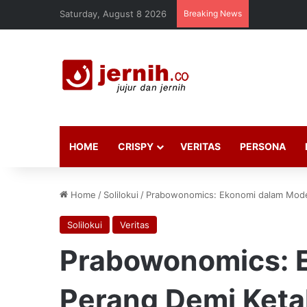
Saturday, August 8 2026
Breaking News
HOME
CRISPY
VERITAS
PERSONA
Home
/
Solilokui
/
Prabowonomics: Ekonomi dalam Mode
Solilokui
Veritas
Prabowonomics: 
Perang Demi Ket