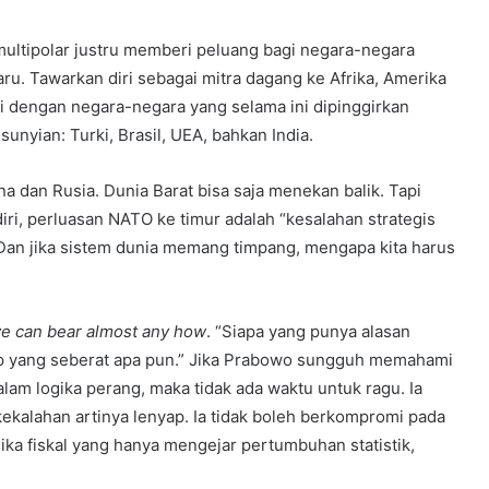
multipolar justru memberi peluang bagi negara-negara
u. Tawarkan diri sebagai mitra dagang ke Afrika, Amerika
si dengan negara-negara yang selama ini dipinggirkan
unyian: Turki, Brasil, UEA, bahkan India.
na dan Rusia. Dunia Barat bisa saja menekan balik. Tapi
ri, perluasan NATO ke timur adalah “kesalahan strategis
l. Dan jika sistem dunia memang timpang, mengapa kita harus
ve can bear almost any how
. “Siapa yang punya alasan
p yang seberat apa pun.” Jika Prabowo sungguh memahami
am logika perang, maka tidak ada waktu untuk ragu. Ia
ekalahan artinya lenyap. Ia tidak boleh berkompromi pada
ika fiskal yang hanya mengejar pertumbuhan statistik,