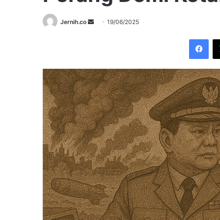
Send
Jernih.co
19/06/2025
an
Fac
email