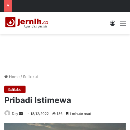
Log In
M
Home
/
Solilokui
Solilokui
Pribadi Istimewa
Send
Dsy
18/12/2022
186
1 minute read
an
email