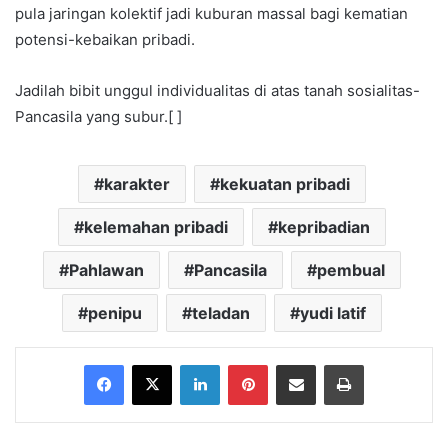
pula jaringan kolektif jadi kuburan massal bagi kematian
potensi-kebaikan pribadi.
Jadilah bibit unggul individualitas di atas tanah sosialitas-
Pancasila yang subur.[ ]
karakter
kekuatan pribadi
kelemahan pribadi
kepribadian
Pahlawan
Pancasila
pembual
penipu
teladan
yudi latif
Facebook
X
LinkedIn
Pinterest
Share via Email
Print