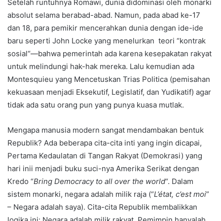
Setelah runtuhnya Romawi, dunia didominasi oleh monarki
absolut selama berabad-abad. Namun, pada abad ke-17
dan 18, para pemikir mencerahkan dunia dengan ide-ide
baru seperti John Locke yang menelurkan teori “kontrak
sosial“—bahwa pemerintah ada karena kesepakatan rakyat
untuk melindungi hak-hak mereka. Lalu kemudian ada
Montesquieu yang Mencetuskan Trias Politica (pemisahan
kekuasaan menjadi Eksekutif, Legislatif, dan Yudikatif) agar
tidak ada satu orang pun yang punya kuasa mutlak.
Mengapa manusia modern sangat mendambakan bentuk
Republik? Ada beberapa cita-cita inti yang ingin dicapai,
Pertama Kedaulatan di Tangan Rakyat (Demokrasi) yang
hari inii menjadi buku suci-nya Amerika Serikat dengan
Kredo “
Bring Democracy to all over the world
“. Dalam
sistem monarki, negara adalah milik raja (“
L’état, c’est moi
”
– Negara adalah saya). Cita-cita Republik membalikkan
logika ini: Negara adalah milik rakyat. Pemimpin hanyalah