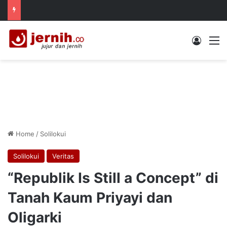
Log In
M
Home
/
Solilokui
Solilokui
Veritas
“Republik Is Still a Concept” di
Tanah Kaum Priyayi dan
Oligarki