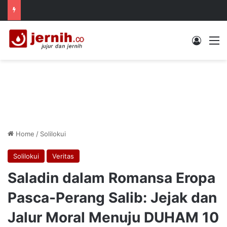
Log In
M
Home
/
Solilokui
Solilokui
Veritas
Saladin dalam Romansa Eropa
Pasca-Perang Salib: Jejak dan
Jalur Moral Menuju DUHAM 10