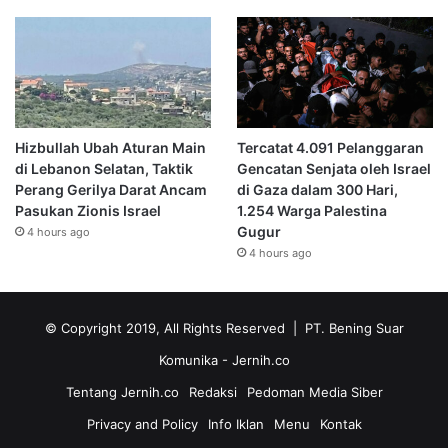
Hizbullah Ubah Aturan Main
Tercatat 4.091 Pelanggaran
di Lebanon Selatan, Taktik
Gencatan Senjata oleh Israel
Perang Gerilya Darat Ancam
di Gaza dalam 300 Hari,
Pasukan Zionis Israel
1.254 Warga Palestina
Gugur
4 hours ago
4 hours ago
© Copyright 2019, All Rights Reserved | PT. Bening Suar
Komunika
- Jernih.co
Tentang Jernih.co
Redaksi
Pedoman Media Siber
Privacy and Policy
Info Iklan
Menu
Kontak