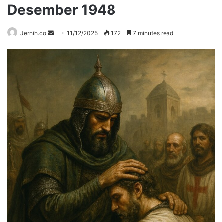
Desember 1948
Send
Jernih.co
11/12/2025
172
7 minutes read
an
email