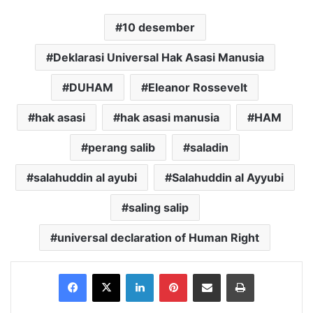
10 desember
Deklarasi Universal Hak Asasi Manusia
DUHAM
Eleanor Rossevelt
hak asasi
hak asasi manusia
HAM
perang salib
saladin
salahuddin al ayubi
Salahuddin al Ayyubi
saling salip
universal declaration of Human Right
Facebook
X
LinkedIn
Pinterest
Share via Email
Print