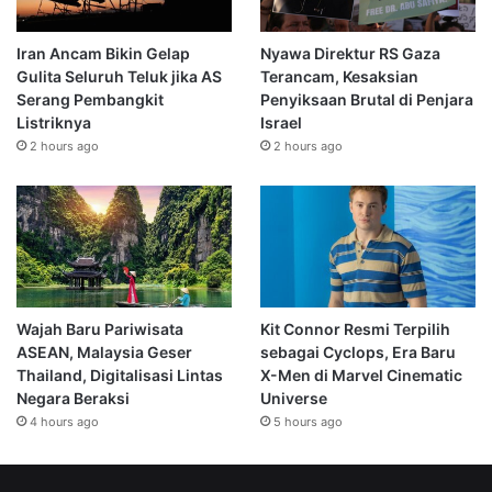
Iran Ancam Bikin Gelap
Nyawa Direktur RS Gaza
Gulita Seluruh Teluk jika AS
Terancam, Kesaksian
Serang Pembangkit
Penyiksaan Brutal di Penjara
Listriknya
Israel
2 hours ago
2 hours ago
Wajah Baru Pariwisata
Kit Connor Resmi Terpilih
ASEAN, Malaysia Geser
sebagai Cyclops, Era Baru
Thailand, Digitalisasi Lintas
X-Men di Marvel Cinematic
Negara Beraksi
Universe
4 hours ago
5 hours ago