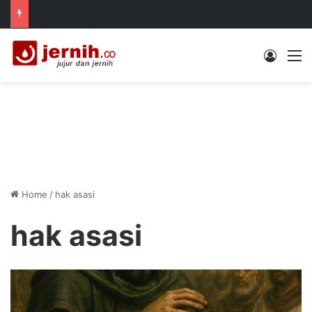
Log In
M
Home
/
hak asasi
hak asasi