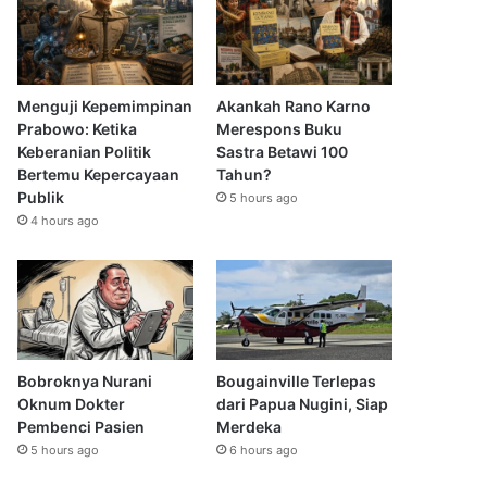
Menguji Kepemimpinan
Akankah Rano Karno
Prabowo: Ketika
Merespons Buku
Keberanian Politik
Sastra Betawi 100
Bertemu Kepercayaan
Tahun?
Publik
5 hours ago
4 hours ago
Bobroknya Nurani
Bougainville Terlepas
Oknum Dokter
dari Papua Nugini, Siap
Pembenci Pasien
Merdeka
5 hours ago
6 hours ago