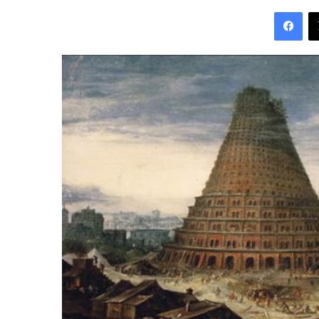
an
Fac
email