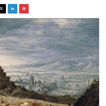
ebook
X
LinkedIn
Pinterest