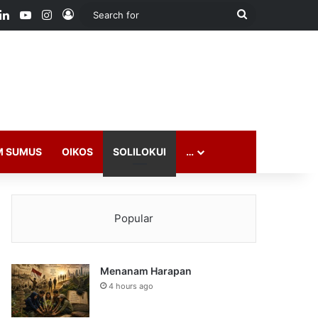
ook
LinkedIn
YouTube
Instagram
Log In
Search
for
M SUMUS
OIKOS
SOLILOKUI
…
Popular
Menanam Harapan
4 hours ago