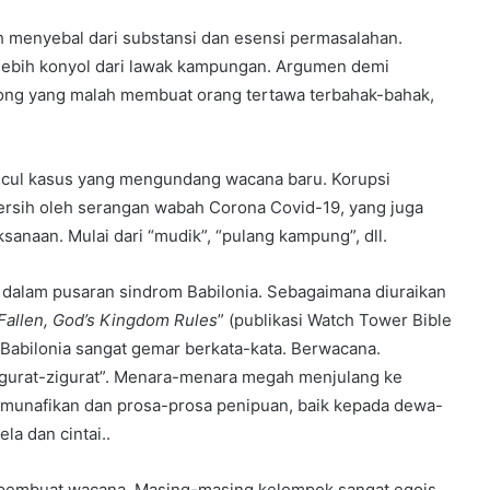
 menyebal dari substansi dan esensi permasalahan.
i lebih konyol dari lawak kampungan. Argumen demi
long yang malah membuat orang tertawa terbahak-bahak,
cul kasus yang mengundang wacana baru. Korupsi
bersih oleh serangan wabah Corona Covid-19, yang juga
ksanaan. Mulai dari “mudik”, “pulang kampung”, dll.
 dalam pusaran sindrom Babilonia. Sebagaimana diuraikan
Fallen, God’s Kingdom Rules
” (publikasi Watch Tower Bible
g Babilonia sangat gemar berkata-kata. Berwacana.
urat-zigurat”. Menara-menara megah menjulang ke
munafikan dan prosa-prosa penipuan, baik kepada dewa-
a dan cintai..
pembuat wacana. Masing-masing kelompok sangat egois