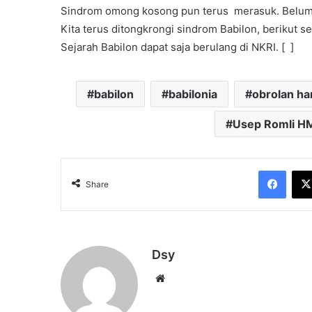
Sindrom omong kosong pun terus merasuk. Belum sel
Kita terus ditongkrongi sindrom Babilon, berikut seg
Sejarah Babilon dapat saja berulang di NKRI. [ ]
babilon
babilonia
obrolan h
Usep Romli H
Face
Share
Dsy
Website