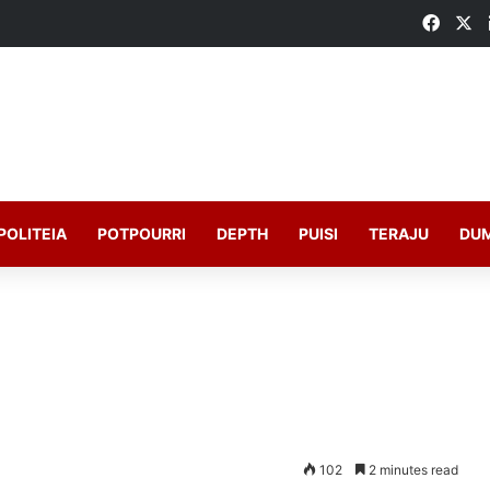
Faceb
X
POLITEIA
POTPOURRI
DEPTH
PUISI
TERAJU
DU
102
2 minutes read