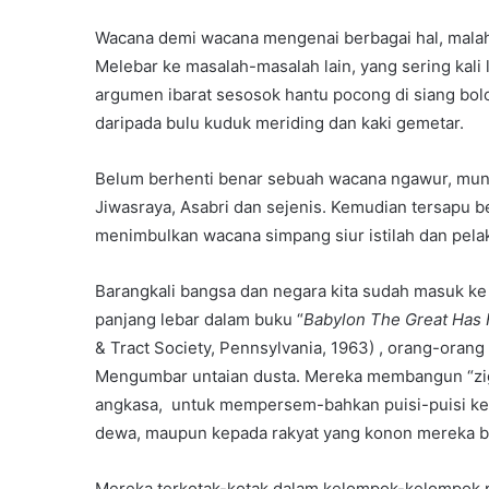
Wacana demi wacana mengenai berbagai hal, malah
Melebar ke masalah-masalah lain, yang sering kal
argumen ibarat sesosok hantu pocong di siang bo
daripada bulu kuduk meriding dan kaki gemetar.
Belum berhenti benar sebuah wacana ngawur, mun
Jiwasraya, Asabri dan sejenis. Kemudian tersapu 
menimbulkan wacana simpang siur istilah dan pela
Barangkali bangsa dan negara kita sudah masuk ke
panjang lebar dalam buku “
Babylon The Great Has 
& Tract Society, Pennsylvania, 1963) , orang-oran
Mengumbar untaian dusta. Mereka membangun “zig
angkasa, untuk mempersem-bahkan puisi-puisi ke
dewa, maupun kepada rakyat yang konon mereka bel
Mereka terkotak-kotak dalam kelompok-kelompok 