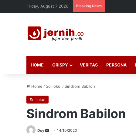
Friday, August 7 2026
Breaking News
HOME
CRISPY
VERITAS
PERSONA
Home
/
Solilokui
/
Sindrom Babilon
Solilokui
Sindrom Babilon
Send
Dsy
14/10/2020