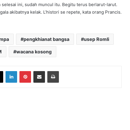
esai ini, sudah muncul itu. Begitu terus berlarut-larut.
ala akibatnya kelak. L’histori se repete, kata orang Prancis.
ampa
pengkhianat bangsa
usep Romli
M
wacana kosong
book
X
LinkedIn
Pinterest
Share via Email
Print