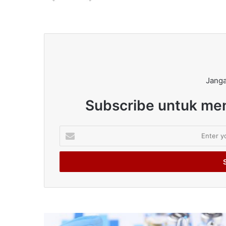
Janga
Subscribe untuk men
Enter
your
Email
address