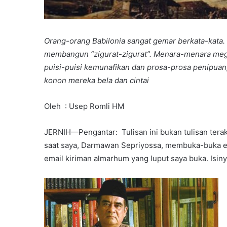
Orang-orang Bab
i
l
onia
sangat gemar berkata-kata.
membangun “zigurat-zigurat”. Menara-menara me
puisi-puisi kemunafikan dan prosa-prosa penipua
konon mereka bela dan cintai
Oleh : Usep Romli HM
JERNIH—Pengantar: Tulisan ini bukan tulisan tera
saat saya, Darmawan Sepriyossa, membuka-buka ema
email kiriman almarhum yang luput saya buka. Isiny