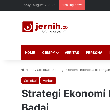
Friday, August 7 2026
Breaking News
HOME
CRISPY
VERITAS
PERSONA
Home
/
Solilokui
/
Strategi Ekonomi Indonesia di Tengah
Solilokui
Veritas
Strategi Ekonomi 
Badai