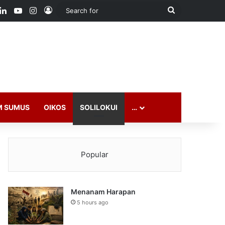
ook
LinkedIn
YouTube
Instagram
Log In
Search
for
M SUMUS
OIKOS
SOLILOKUI
…
Popular
Menanam Harapan
5 hours ago