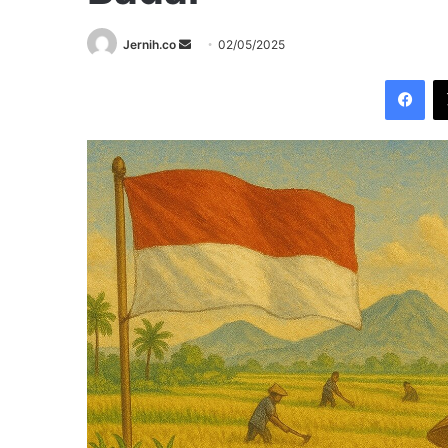
Send
Jernih.co
02/05/2025
an
Fac
email