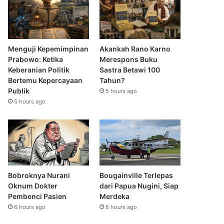
Menguji Kepemimpinan
Akankah Rano Karno
Prabowo: Ketika
Merespons Buku
Keberanian Politik
Sastra Betawi 100
Bertemu Kepercayaan
Tahun?
Publik
5 hours ago
5 hours ago
Bobroknya Nurani
Bougainville Terlepas
Oknum Dokter
dari Papua Nugini, Siap
Pembenci Pasien
Merdeka
6 hours ago
6 hours ago