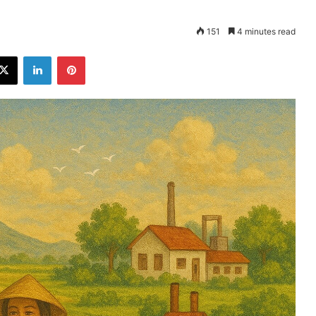
151
4 minutes read
ebook
X
LinkedIn
Pinterest