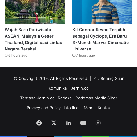
Wajah Baru Pariwisata
Kit Connor Resmi Terpilih
ASEAN, Malaysia Geser
sebagai Cyclops, Era Baru
Thailand, Digitalisasi Lintas
X-Men di Marvel Cinematic
Negara Beraksi
Universe
6 hours ago
7 hours ago
© Copyright 2019, All Rights Reserved | PT. Bening Suar
Komunika
- Jernih.co
Tentang Jernih.co
Redaksi
Pedoman Media Siber
Privacy and Policy
Info Iklan
Menu
Kontak
Facebook
X
LinkedIn
YouTube
Instagram