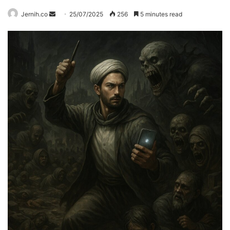
Send
Jernih.co
25/07/2025
256
5 minutes read
an
email