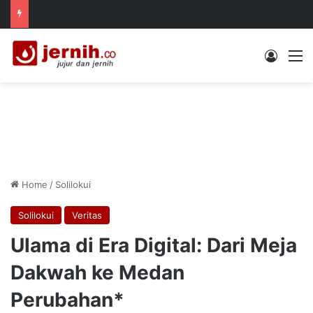
Log In
M
Home
/
Solilokui
Solilokui
Veritas
Ulama di Era Digital: Dari Meja
Dakwah ke Medan
Perubahan*