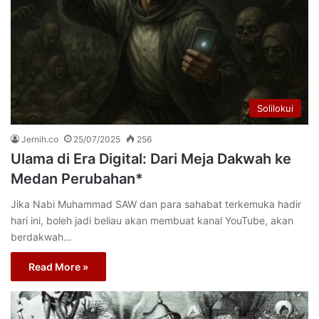
Solilokui
Jernih.co
25/07/2025
256
Ulama di Era Digital: Dari Meja Dakwah ke
Medan Perubahan*
Jika Nabi Muhammad SAW dan para sahabat terkemuka hadir
hari ini, boleh jadi beliau akan membuat kanal YouTube, akan
berdakwah…
Read More »