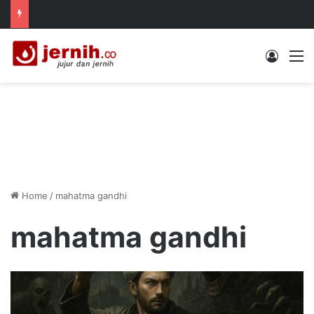
Log In
M
Home
/
mahatma gandhi
mahatma gandhi