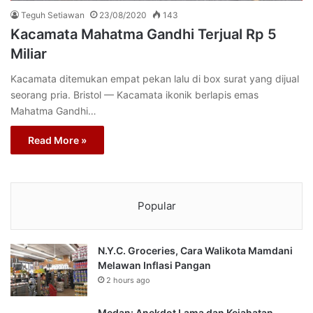
Teguh Setiawan
23/08/2020
143
Kacamata Mahatma Gandhi Terjual Rp 5
Miliar
Kacamata ditemukan empat pekan lalu di box surat yang dijual
seorang pria. Bristol — Kacamata ikonik berlapis emas
Mahatma Gandhi…
Read More »
Popular
N.Y.C. Groceries, Cara Walikota Mamdani
Melawan Inflasi Pangan
2 hours ago
Medan: Anekdot Lama dan Kejahatan