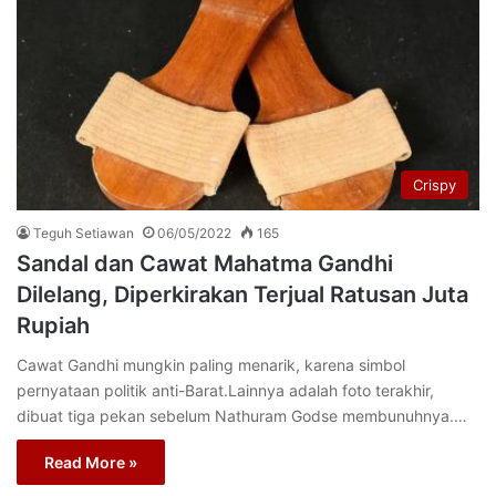
Crispy
Teguh Setiawan
06/05/2022
165
Sandal dan Cawat Mahatma Gandhi
Dilelang, Diperkirakan Terjual Ratusan Juta
Rupiah
Cawat Gandhi mungkin paling menarik, karena simbol
pernyataan politik anti-Barat.Lainnya adalah foto terakhir,
dibuat tiga pekan sebelum Nathuram Godse membunuhnya.…
Read More »