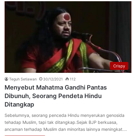
Crispy
Teguh Setiawan
30/12/2021
112
Menyebut Mahatma Gandhi Pantas
Dibunuh, Seorang Pendeta Hindu
Ditangkap
Sebelumnya, seorang penceda Hindu menyerukan genosida
tehadap Muslim, tapi tak ditangkap.Sejak BJP berkuasa,
ancaman terhadap Muslim dan minoritas lainnya meningkat.…