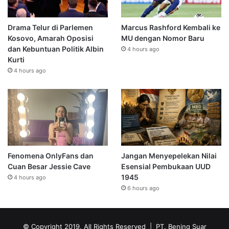
Drama Telur di Parlemen
Marcus Rashford Kembali ke
Kosovo, Amarah Oposisi
MU dengan Nomor Baru
dan Kebuntuan Politik Albin
4 hours ago
Kurti
4 hours ago
Fenomena OnlyFans dan
Jangan Menyepelekan Nilai
Cuan Besar Jessie Cave
Esensial Pembukaan UUD
1945
4 hours ago
6 hours ago
© Copyright 2019, All Rights Reserved | PT. Bening Suar