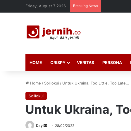
Friday, August 7 2026
Breaking News
HOME
CRISPY
VERITAS
PERSONA
Home
/
Solilokui
/
Untuk Ukraina, Too Little, Too Late…
Solilokui
Untuk Ukraina, Too
Send
Dsy
28/02/2022