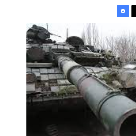
an
Fac
email