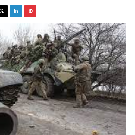
ebook
X
LinkedIn
Pinterest