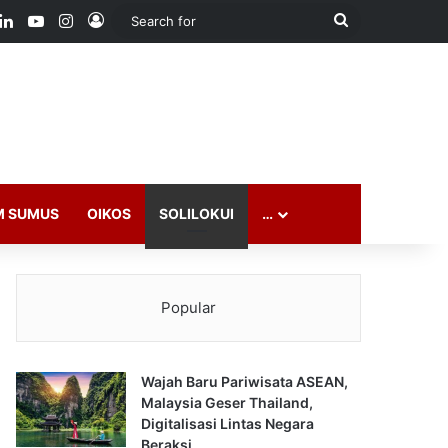
ook
LinkedIn
YouTube
Instagram
Log In
Search
for
M SUMUS
OIKOS
SOLILOKUI
…
Popular
Wajah Baru Pariwisata ASEAN,
Malaysia Geser Thailand,
Digitalisasi Lintas Negara
Beraksi