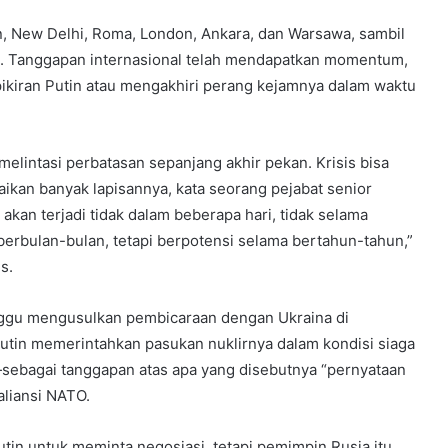
, New Delhi, Roma, London, Ankara, dan Warsawa, sambil
. Tanggapan internasional telah mendapatkan momentum,
ikiran Putin atau mengakhiri perang kejamnya dalam waktu
lintasi perbatasan sepanjang akhir pekan. Krisis bisa
an banyak lapisannya, kata seorang pejabat senior
 akan terjadi tidak dalam beberapa hari, tidak selama
rbulan-bulan, tetapi berpotensi selama bertahun-tahun,”
s.
nggu mengusulkan pembicaraan dengan Ukraina di
Putin memerintahkan pasukan nuklirnya dalam kondisi siaga
sebagai tanggapan atas apa yang disebutnya “pernyataan
aliansi NATO.
in untuk meminta negosiasi, tetapi pemimpin Rusia itu