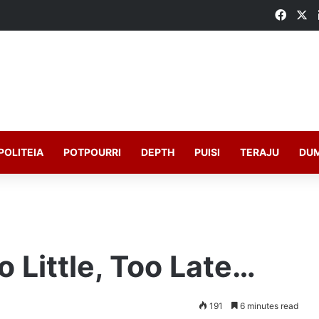
Faceb
X
POLITEIA
POTPOURRI
DEPTH
PUISI
TERAJU
DU
 Little, Too Late…
191
6 minutes read