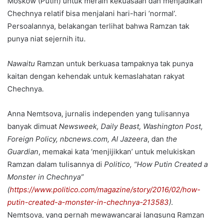
Moskow (Putin) untuk meraih kekuasaan dan menjadikan
Chechnya relatif bisa menjalani hari-hari ‘normal’.
Persoalannya, belakangan terlihat bahwa Ramzan tak
punya niat sejernih itu.
Nawaitu
Ramzan untuk berkuasa tampaknya tak punya
kaitan dengan kehendak untuk kemaslahatan rakyat
Chechnya.
Anna Nemtsova, jurnalis independen yang tulisannya
banyak dimuat
Newsweek, Daily Beast, Washington Post,
Foreign Policy, nbcnews.com, Al Jazeera
, dan
the
Guardian
, memakai kata ‘menjijikkan’ untuk melukiskan
Ramzan dalam tulisannya di
Politico, “How Putin Created a
Monster in Chechnya”
(
https://www.politico.com/magazine/story/2016/02/how-
putin-created-a-monster-in-chechnya-213583
).
Nemtsova, yang pernah mewawancarai langsung Ramzan