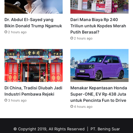
Dr. Abdul El-Sayed yang
Dari Mana Biaya Rp 240
Bikin Donald Trump Ngamuk
Triliun untuk Kopdes Merah
Putih Berasal?
2 hours ago
2 hours ago
Di China, Tradisi Diubah Jadi
Menakar Kepantasan Honda
Industri Pembawa Rejeki
Super-ONE, EV Rp 438 Juta
untuk Pencinta Fun to Drive
3 hours ago
4 hours ago
© Copyright 2019, All Rights Reserved | PT. Bening Suar