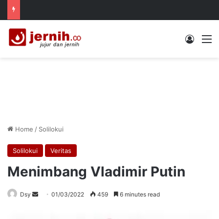
Log In
M
Home
/
Solilokui
Solilokui
Veritas
Menimbang Vladimir Putin
Send
Dsy
01/03/2022
459
6 minutes read
an
email