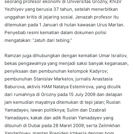
seorang profesor ekonomi di Universitas Grozny, Khizir
Yezhiyev yang berusia 37 tahun, setelah menerbitkan
unggahan kritis di jejaring sosial. Jenazah profesor itu
ditemukan pada 1 Januari di hutan kawasan Urus Martan.
Penyebab resmi kematian dalam dokumen polisi
mengatakan: “Jatuh dari tebing.”
Ramzan juga dihubungkan dengan kematian Umar Israilov,
bekas pengawalnya yang menjadi saksi banyak keganasan,
penyiksaan dan pembunuhan kelompok Kadyrov;
pembunuhan Stanislav Markelov, jurnalis Anastasia
Baburova, aktivis HAM Natalya Estemirova, yang diculik
dari rumahnya di Grozny pada 15 July 2009 dan delapan
jam kemudian mayatnya ditemukan di tepi jalan; Ruslan
Yamadayev, lawan politiknya; Sulim dan Dzabrail
Yamadayev, kakak dan adik Ruslan Yamadayev yang
dibunuh di Dubai pada 28 Maret 2009; serta Zelimkhan
Yandarbiyev, mantan Presiden Ichkeria dengan bom.