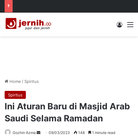
Log In
M
Home
/
Spiritus
Spiritus
Ini Aturan Baru di Masjid Arab
Saudi Selama Ramadan
Send
Gozhin Azma
09/03/2023
148
1 minute read