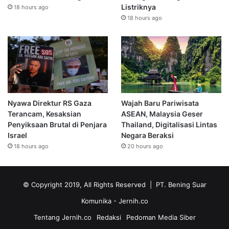
Listriknya
18 hours ago
18 hours ago
Nyawa Direktur RS Gaza
Wajah Baru Pariwisata
Terancam, Kesaksian
ASEAN, Malaysia Geser
Penyiksaan Brutal di Penjara
Thailand, Digitalisasi Lintas
Israel
Negara Beraksi
18 hours ago
20 hours ago
© Copyright 2019, All Rights Reserved | PT. Bening Suar
Komunika
- Jernih.co
Tentang Jernih.co
Redaksi
Pedoman Media Siber