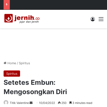
Log In
M
Home
/
Spiritus
Spiritus
Setetes Embun:
Mengosongkan Diri
Send
Titik Valentine
10/04/2022
250
3 minutes read