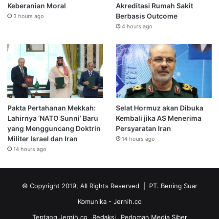
Keberanian Moral
Akreditasi Rumah Sakit
Berbasis Outcome
3 hours ago
4 hours ago
Pakta Pertahanan Mekkah:
Selat Hormuz akan Dibuka
Lahirnya ‘NATO Sunni’ Baru
Kembali jika AS Menerima
yang Mengguncang Doktrin
Persyaratan Iran
Militer Israel dan Iran
14 hours ago
14 hours ago
© Copyright 2019, All Rights Reserved | PT. Bening Suar
Komunika
- Jernih.co
Tentang Jernih.co
Redaksi
Pedoman Media Siber