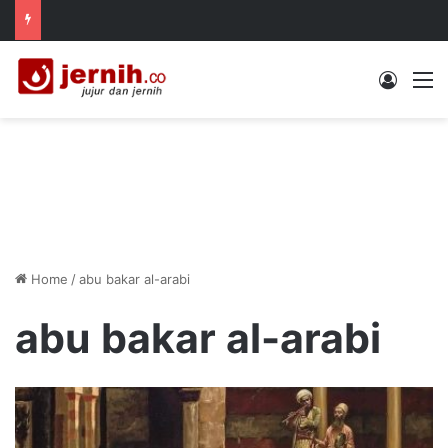
Log In
M
Home
/
abu bakar al-arabi
abu bakar al-arabi