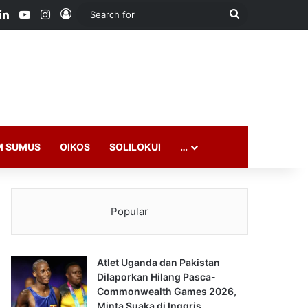
ook
LinkedIn
YouTube
Instagram
Log In
Search
for
M SUMUS
OIKOS
SOLILOKUI
…
Popular
Atlet Uganda dan Pakistan
Dilaporkan Hilang Pasca-
Commonwealth Games 2026,
Minta Suaka di Inggris