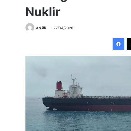
Nuklir
Send
AN
27/04/2026
an
Fac
email