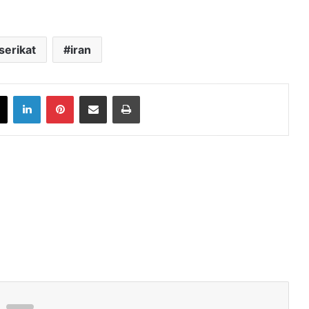
serikat
iran
book
X
LinkedIn
Pinterest
Share via Email
Print