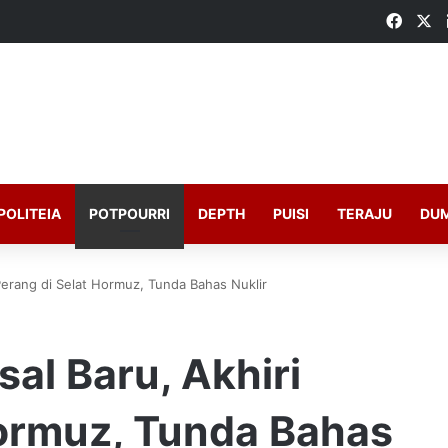
Faceb
X
POLITEIA
POTPOURRI
DEPTH
PUISI
TERAJU
DU
 Perang di Selat Hormuz, Tunda Bahas Nuklir
sal Baru, Akhiri
Hormuz, Tunda Bahas