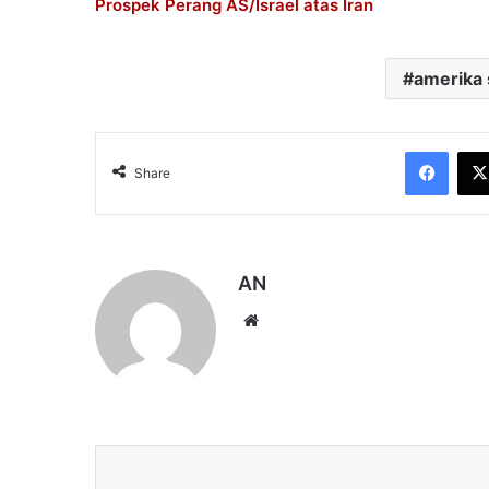
Prospek Perang AS/Israel atas Iran
amerika 
Face
Share
AN
Website