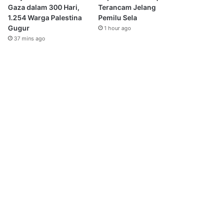
Gaza dalam 300 Hari,
Terancam Jelang
1.254 Warga Palestina
Pemilu Sela
Gugur
1 hour ago
37 mins ago