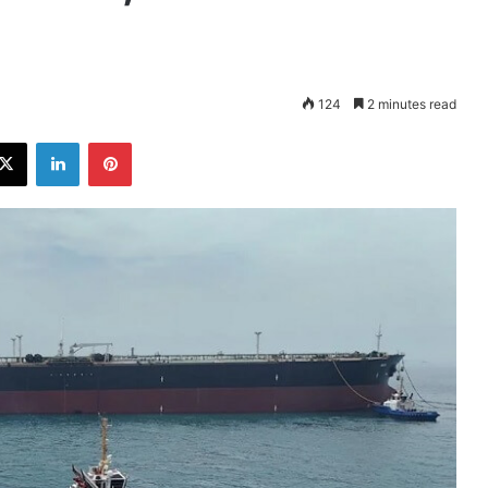
124
2 minutes read
ebook
X
LinkedIn
Pinterest