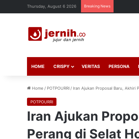
Thursday, August 6 2026
Breaking News
HOME
CRISPY
VERITAS
PERSONA
Home
/
POTPOURRI
/
Iran Ajukan Proposal Baru, Akhiri
POTPOURRI
Iran Ajukan Propo
Perang di Selat 