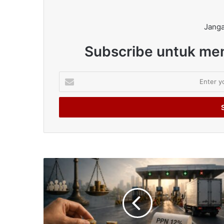
Janga
Subscribe untuk men
Enter
your
Email
address