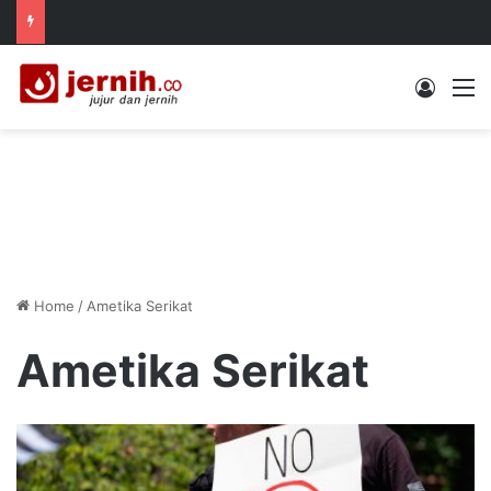
Log In
M
Home
/
Ametika Serikat
Ametika Serikat