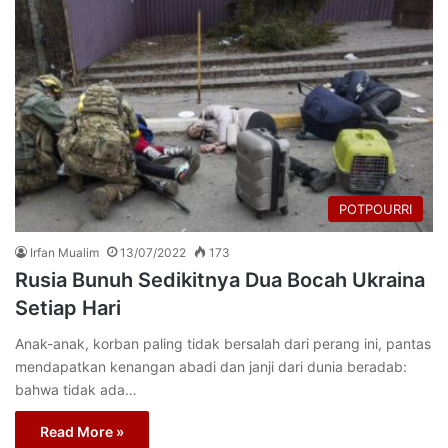
POTPOURRI
Irfan Mualim
13/07/2022
173
Rusia Bunuh Sedikitnya Dua Bocah Ukraina
Setiap Hari
Anak-anak, korban paling tidak bersalah dari perang ini, pantas
mendapatkan kenangan abadi dan janji dari dunia beradab:
bahwa tidak ada…
Read More »