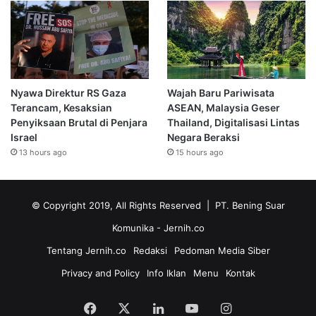
Nyawa Direktur RS Gaza
Wajah Baru Pariwisata
Terancam, Kesaksian
ASEAN, Malaysia Geser
Penyiksaan Brutal di Penjara
Thailand, Digitalisasi Lintas
Israel
Negara Beraksi
13 hours ago
15 hours ago
© Copyright 2019, All Rights Reserved | PT. Bening Suar
Komunika
- Jernih.co
Tentang Jernih.co
Redaksi
Pedoman Media Siber
Privacy and Policy
Info Iklan
Menu
Kontak
Facebook
X
LinkedIn
YouTube
Instagram