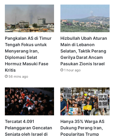
Pangkalan AS di Timur
Hizbullah Ubah Aturan
Tengah Fokus untuk
Main di Lebanon
Menyerang Iran,
Selatan, Taktik Perang
Diplomasi Selat
Gerilya Darat Ancam
Hormuz Masuki Fase
Pasukan Zionis Israel
Kritis
1 hour ago
56 mins ago
Tercatat 4.091
Hanya 35% Warga AS
Pelanggaran Gencatan
Dukung Perang Iran,
Senjata oleh Israel di
Popularitas Trump