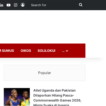
ook
LinkedIn
YouTube
Instagram
Log In
Search
for
M SUMUS
OIKOS
SOLILOKUI
…
Popular
Atlet Uganda dan Pakistan
Dilaporkan Hilang Pasca-
Commonwealth Games 2026,
Minta Suaka di Inggris