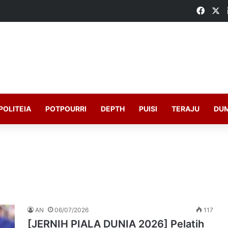
Faceb
X
POLITEIA
POTPOURRI
DEPTH
PUISI
TERAJU
DU
AN
06/07/2026
117
[JERNIH PIALA DUNIA 2026] Pelatih