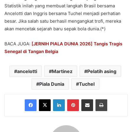
Statistik inilah yang membuat langkah Brasil bersama
Ancelotti dan Inggris bersama Tuchel menjadi perhatian
besar. Jika salah satu berhasil mengangkat trofi, mereka
akan mencetak sejarah baru sepak bola dunia.(*)
BACA JUGA:
[JERNIH PIALA DUNIA 2026] Tangis Tragis
Senegal di Tangan Belgia
ancelotti
Martinez
Pelatih asing
Piala Dunia
Tuchel
Facebook
X
LinkedIn
Pinterest
Share via Email
Print