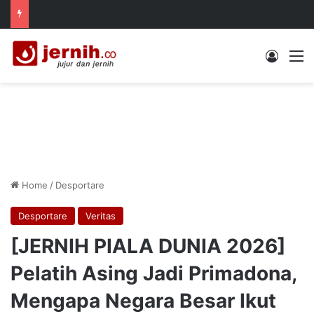
Log In
M
Home
/
Desportare
Desportare
Veritas
[JERNIH PIALA DUNIA 2026]
Pelatih Asing Jadi Primadona,
Mengapa Negara Besar Ikut