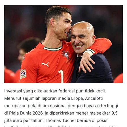
Investasi yang dikeluarkan federasi pun tidak kecil.
Menurut sejumlah laporan media Eropa, Ancelotti
merupakan pelatih tim nasional dengan bayaran tertinggi
di Piala Dunia 2026. Ia diperkirakan menerima sekitar 9,5
juta euro per tahun. Thomas Tuchel berada di posisi