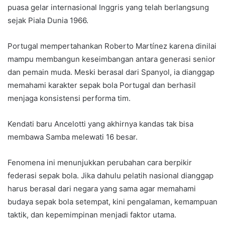
puasa gelar internasional Inggris yang telah berlangsung
sejak Piala Dunia 1966.
Portugal mempertahankan Roberto Martínez karena dinilai
mampu membangun keseimbangan antara generasi senior
dan pemain muda. Meski berasal dari Spanyol, ia dianggap
memahami karakter sepak bola Portugal dan berhasil
menjaga konsistensi performa tim.
Kendati baru Ancelotti yang akhirnya kandas tak bisa
membawa Samba melewati 16 besar.
Fenomena ini menunjukkan perubahan cara berpikir
federasi sepak bola. Jika dahulu pelatih nasional dianggap
harus berasal dari negara yang sama agar memahami
budaya sepak bola setempat, kini pengalaman, kemampuan
taktik, dan kepemimpinan menjadi faktor utama.