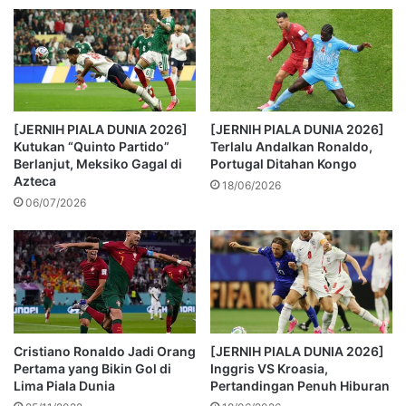
[JERNIH PIALA DUNIA 2026]
[JERNIH PIALA DUNIA 2026]
Kutukan “Quinto Partido”
Terlalu Andalkan Ronaldo,
Berlanjut, Meksiko Gagal di
Portugal Ditahan Kongo
Azteca
18/06/2026
06/07/2026
Cristiano Ronaldo Jadi Orang
[JERNIH PIALA DUNIA 2026]
Pertama yang Bikin Gol di
Inggris VS Kroasia,
Lima Piala Dunia
Pertandingan Penuh Hiburan