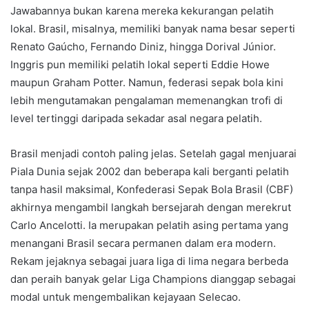
Jawabannya bukan karena mereka kekurangan pelatih
lokal. Brasil, misalnya, memiliki banyak nama besar seperti
Renato Gaúcho, Fernando Diniz, hingga Dorival Júnior.
Inggris pun memiliki pelatih lokal seperti Eddie Howe
maupun Graham Potter. Namun, federasi sepak bola kini
lebih mengutamakan pengalaman memenangkan trofi di
level tertinggi daripada sekadar asal negara pelatih.
Brasil menjadi contoh paling jelas. Setelah gagal menjuarai
Piala Dunia sejak 2002 dan beberapa kali berganti pelatih
tanpa hasil maksimal, Konfederasi Sepak Bola Brasil (CBF)
akhirnya mengambil langkah bersejarah dengan merekrut
Carlo Ancelotti. Ia merupakan pelatih asing pertama yang
menangani Brasil secara permanen dalam era modern.
Rekam jejaknya sebagai juara liga di lima negara berbeda
dan peraih banyak gelar Liga Champions dianggap sebagai
modal untuk mengembalikan kejayaan Selecao.