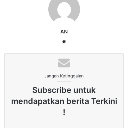
AN
Website
Jangan Ketinggalan
Subscribe untuk
mendapatkan berita Terkini
!
Enter