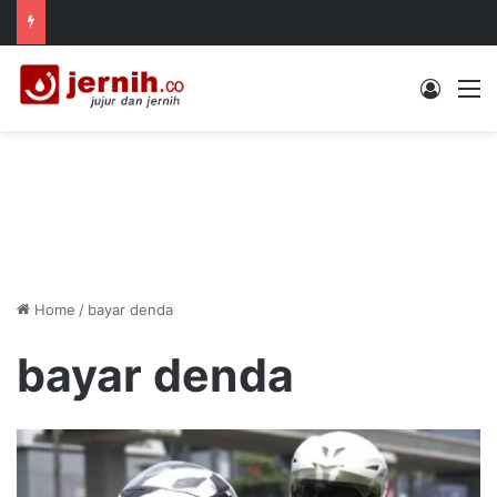
Log In
M
Home
/
bayar denda
bayar denda