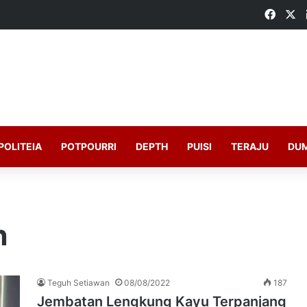
Faceb
X
POLITEIA
POTPOURRI
DEPTH
PUISI
TERAJU
DU
n
Teguh Setiawan
08/08/2022
187
Jembatan Lengkung Kayu Terpanjang