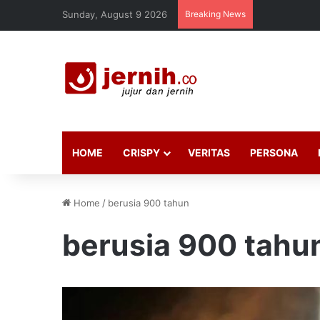
Sunday, August 9 2026
Breaking News
HOME
CRISPY
VERITAS
PERSONA
Home
/
berusia 900 tahun
berusia 900 tahu