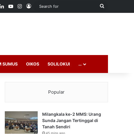
ook
LinkedIn
YouTube
Instagram
Log In
Search
for
M SUMUS
OIKOS
SOLILOKUI
…
Popular
Milangkala ke-2 MMS: Urang
Sunda Jangan Tertinggal di
Tanah Sendiri
45 mins ago