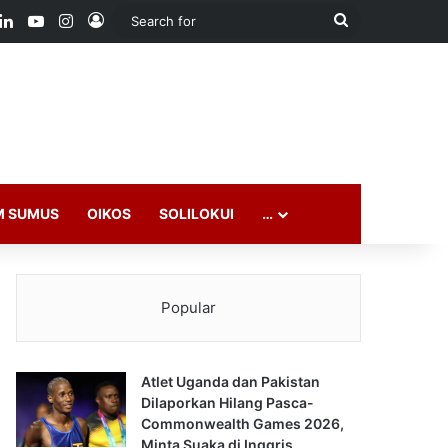
ook
LinkedIn
YouTube
Instagram
Log In
Search
for
M SUMUS
OIKOS
SOLILOKUI
…
Popular
Atlet Uganda dan Pakistan
Dilaporkan Hilang Pasca-
Commonwealth Games 2026,
Minta Suaka di Inggris