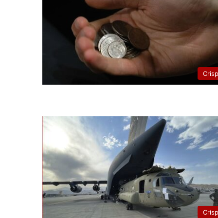
Cris
Cris