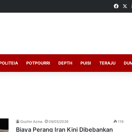
Faceb
X
POLITEIA
POTPOURRI
DEPTH
PUISI
TERAJU
DU
Gozhin Azma
09/05/2026
119
Biaya Perang Iran Kini Dibebankan