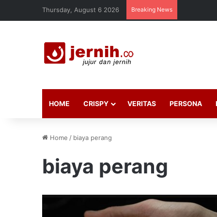
Thursday, August 6 2026
Breaking News
HOME
CRISPY
VERITAS
PERSONA
Home
/
biaya perang
biaya perang