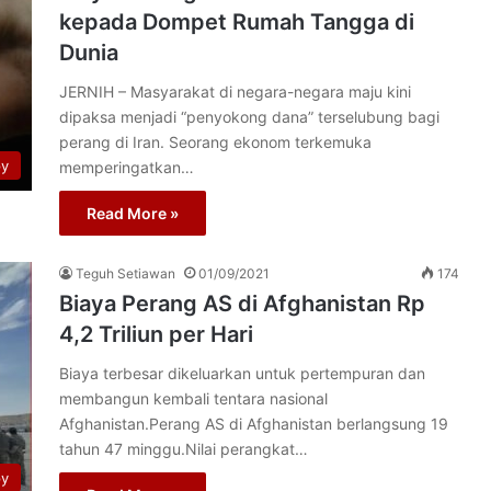
kepada Dompet Rumah Tangga di
Dunia
JERNIH – Masyarakat di negara-negara maju kini
dipaksa menjadi “penyokong dana” terselubung bagi
perang di Iran. Seorang ekonom terkemuka
py
memperingatkan…
Read More »
Teguh Setiawan
01/09/2021
174
Biaya Perang AS di Afghanistan Rp
4,2 Triliun per Hari
Biaya terbesar dikeluarkan untuk pertempuran dan
membangun kembali tentara nasional
Afghanistan.Perang AS di Afghanistan berlangsung 19
tahun 47 minggu.Nilai perangkat…
py