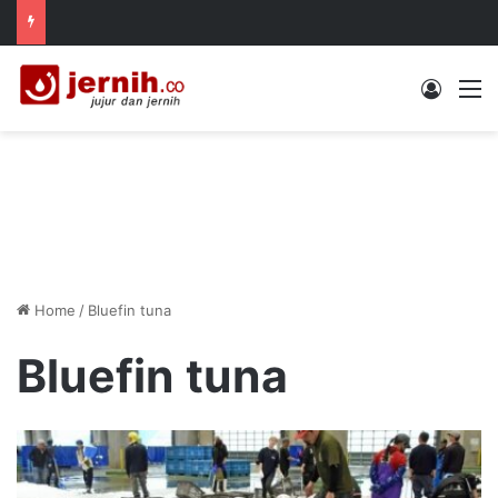
Log In
M
Home
/
Bluefin tuna
Bluefin tuna