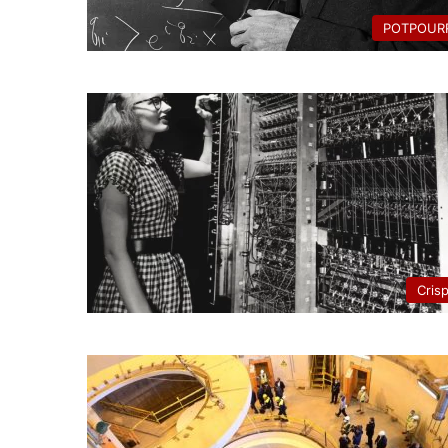
POTPOURR
Cris