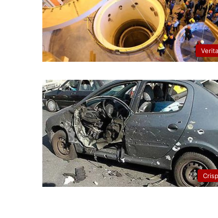
Verit
Cris