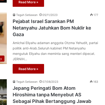
Read More »
Teguh Setiawan
05/11/2023
177
Pejabat Israel Sarankan PM
Netanyahu Jatuhkan Bom Nuklir ke
Gaza
Amichai Eliyahu adaman anggota Otzma Yehudit, partai
politik anti-Arab.Seluruh kabinet PM Netanyahu
mengutuk Eliyahu dan meminta sang menteri dipecat.
py
JERNIH…
Read More »
Teguh Setiawan
07/08/2023
163
Jepang Peringati Bom Atom
Hiroshima tanpa Menyebut AS
Sebagai Pihak Bertanggung Jawab