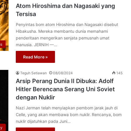
Atom Hiroshima dan Nagasaki yang
Tersisa
Penyintas bom atom Hiroshima dan Nagasaki disebut
Hibakusha. Mereka membantu dunia memahami
penderitaan mengerikan senjata pemusnah umat
as
manusia. JERNIH —…
Read More »
Teguh Setiawan
08/08/2024
145
Arsip Perang Dunia II Dibuka: Adolf
Hitler Berencana Serang Uni Soviet
dengan Nuklir
Nazi Jerman telah menyiapkan pembom jarak jauh di
Celle, yang akan membawa bom nuklir. Rencanya, bom
nuklir dijatuhkan pada Juni…
py