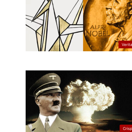
Verit
Cris