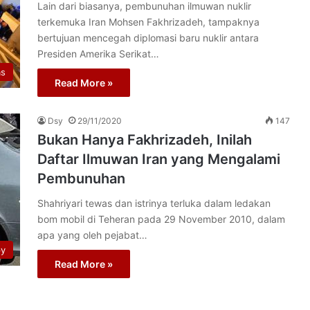
Lain dari biasanya, pembunuhan ilmuwan nuklir
terkemuka Iran Mohsen Fakhrizadeh, tampaknya
bertujuan mencegah diplomasi baru nuklir antara
Presiden Amerika Serikat…
as
Read More »
Dsy
29/11/2020
147
Bukan Hanya Fakhrizadeh, Inilah
Daftar Ilmuwan Iran yang Mengalami
Pembunuhan
Shahriyari tewas dan istrinya terluka dalam ledakan
bom mobil di Teheran pada 29 November 2010, dalam
apa yang oleh pejabat…
py
Read More »