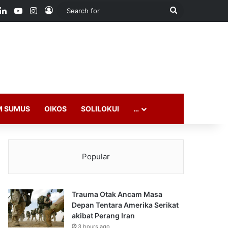
ook
LinkedIn
YouTube
Instagram
Log In
Search
for
M SUMUS
OIKOS
SOLILOKUI
…
Popular
Trauma Otak Ancam Masa
Depan Tentara Amerika Serikat
akibat Perang Iran
3 hours ago