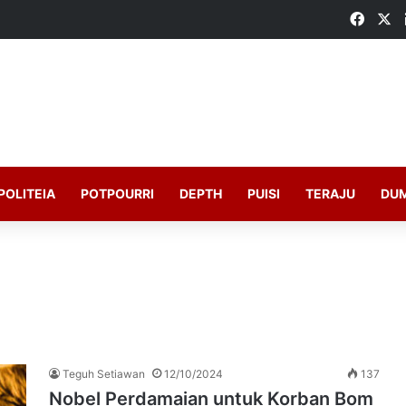
Faceb
X
POLITEIA
POTPOURRI
DEPTH
PUISI
TERAJU
DU
Teguh Setiawan
12/10/2024
137
Nobel Perdamaian untuk Korban Bom