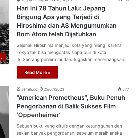
Hari Ini 78 Tahun Lalu: Jepang
Bingung Apa yang Terjadi di
Hiroshima dan AS Mengumumkan
Bom Atom telah Dijatuhkan
Sejenak Hiroshima menjadi kota yang hilang, karena
Tokyo tak bisa mengontak siapa pun di kota
py
itu.Seorang perwira muda ditugaskan menerbangkan…
Read More »
Jernih.co
25/07/2023
377
“American Prometheus”, Buku Penuh
Pengorbanan di Balik Sukses Film
‘Oppenheimer’
Sebuah buku yang ditulis dengan kesungguhan dan
sekian banyak pengorbanan, sebelum meraih aneka