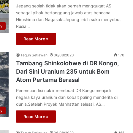
Jepang seolah tidak akan pernah menggugat AS
sebagai pihak bertanggung jawab atas bencana
Hiroshima dan Nagasaki.Jepang lebih suka menyebut
py
Rusia…
Read More »
Teguh Setiawan
06/08/2023
170
Tambang Shinkolobwe di DR Kongo,
Dari Sini Uranium 235 untuk Bom
Atom Pertama Berasal
Penemuan fisi nuklir membuat DR Kongo menjadi
negara kaya uranium dan kobalt paling menderita di
dunia.Setelah Proyek Manhattan selesai, AS…
py
Read More »
Teguh Setiawan
06/08/2023
165