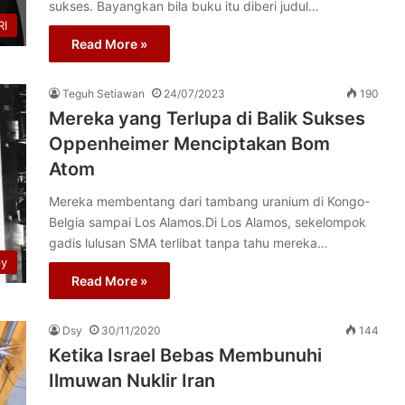
sukses. Bayangkan bila buku itu diberi judul…
I
Read More »
Teguh Setiawan
24/07/2023
190
Mereka yang Terlupa di Balik Sukses
Oppenheimer Menciptakan Bom
Atom
Mereka membentang dari tambang uranium di Kongo-
Belgia sampai Los Alamos.Di Los Alamos, sekelompok
gadis lulusan SMA terlibat tanpa tahu mereka…
py
Read More »
Dsy
30/11/2020
144
Ketika Israel Bebas Membunuhi
Ilmuwan Nuklir Iran