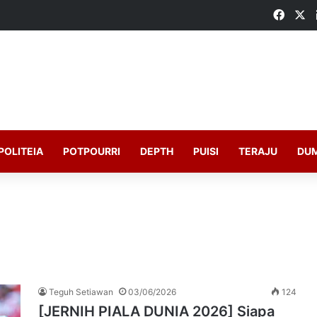
Faceb
X
POLITEIA
POTPOURRI
DEPTH
PUISI
TERAJU
DU
Teguh Setiawan
03/06/2026
124
[JERNIH PIALA DUNIA 2026] Siapa