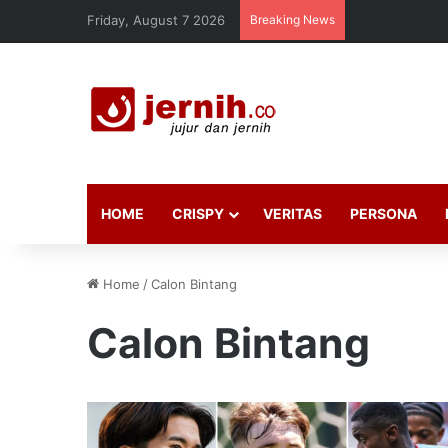
Friday, August 7 2026
Breaking News
HOME
CRISPY
VERITAS
PERSONA
Home
/
Calon Bintang
Calon Bintang