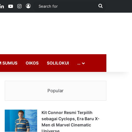
ook
LinkedIn
YouTube
Instagram
Log In
Search
for
M SUMUS
OIKOS
SOLILOKUI
…
Popular
Kit Connor Resmi Terpilih
sebagai Cyclops, Era Baru X-
Men di Marvel Cinematic
Universe