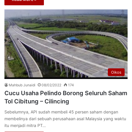
Oikos
Mahbub Junaidi
08/02/2022
174
Cucu Usaha Pelindo Borong Seluruh Saham
Tol Cibitung – Cilincing
Sebelumnya, API sudah membeli 45 persen saham dengan
membelinya dari sebuah perusahaan asal Malaysia yang waktu
itu menjadi mitra PT…