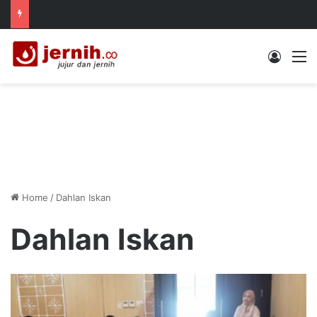
Log In
M
Home
/
Dahlan Iskan
Dahlan Iskan