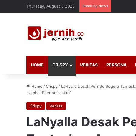
Thursday, August 6 2026
Breaking News
HOME
CRISPY
VERITAS
PERSONA
Home
/
Crispy
/
LaNyalla Desak Pelindo Segera Tuntask
Hambat Ekonomi Jatim”
Crispy
Veritas
LaNyalla Desak P