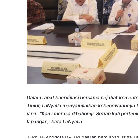
Dalam rapat koordinasi bersama pejabat kemente
Timur, LaNyalla menyampaikan kekecewaannya t
janji. “Kami merasa dibohongi. Setiap kali pertemu
lapangan,” kata LaNyalla.
JERNIH–Anggota DPD RI daerah pemilihan Jawa Tim