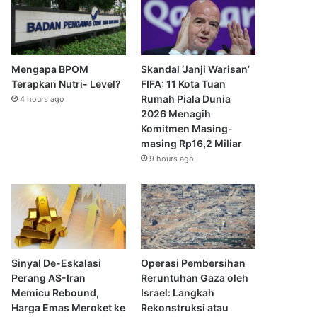
Mengapa BPOM
Skandal ‘Janji Warisan’
Terapkan Nutri- Level?
FIFA: 11 Kota Tuan
Rumah Piala Dunia
4 hours ago
2026 Menagih
Komitmen Masing-
masing Rp16,2 Miliar
9 hours ago
Sinyal De-Eskalasi
Operasi Pembersihan
Perang AS-Iran
Reruntuhan Gaza oleh
Memicu Rebound,
Israel: Langkah
Harga Emas Meroket ke
Rekonstruksi atau