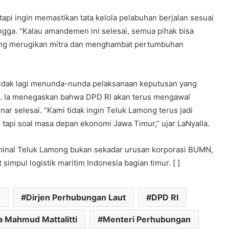
api ingin memastikan tata kelola pelabuhan berjalan sesuai
ngga. “Kalau amandemen ini selesai, semua pihak bisa
o yang merugikan mitra dan menghambat pertumbuhan
 tidak lagi menunda-nunda pelaksanaan keputusan yang
lalu. Ia menegaskan bahwa DPD RI akan terus mengawal
r selesai. “Kami tidak ingin Teluk Lamong terus jadi
i, tapi soal masa depan ekonomi Jawa Timur,” ujar LaNyalla.
inal Teluk Lamong bukan sekadar urusan korporasi BUMN,
mpul logistik maritim Indonesia bagian timur. [ ]
n
Dirjen Perhubungan Laut
DPD RI
a Mahmud Mattalitti
Menteri Perhubungan