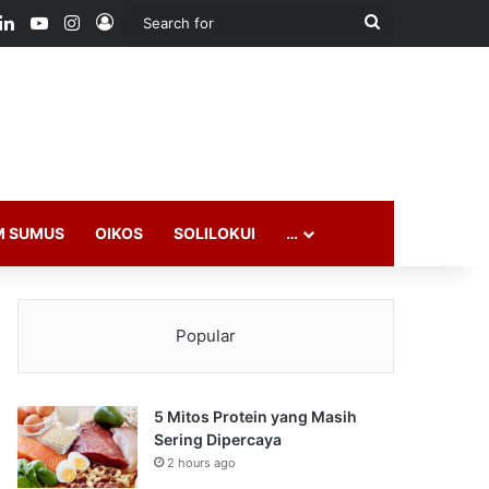
ook
LinkedIn
YouTube
Instagram
Log In
Search
for
M SUMUS
OIKOS
SOLILOKUI
…
Popular
5 Mitos Protein yang Masih
Sering Dipercaya
2 hours ago