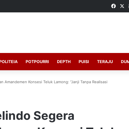
Faceb
X
POLITEIA
POTPOURRI
DEPTH
PUISI
TERAJU
DU
an Amandemen Konsesi Teluk Lamong: “Janji Tanpa Realisasi
elindo Segera