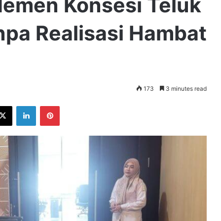
emen Konsesi Teluk
npa Realisasi Hambat
173
3 minutes read
ebook
X
LinkedIn
Pinterest