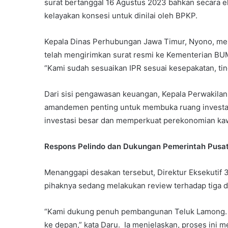
surat bertanggal 16 Agustus 2023 bahkan secara e
kelayakan konsesi untuk dinilai oleh BPKP.
Kepala Dinas Perhubungan Jawa Timur, Nyono, me
telah mengirimkan surat resmi ke Kementerian BU
“Kami sudah sesuaikan IPR sesuai kesepakatan, tin
Dari sisi pengawasan keuangan, Kepala Perwakilan
amandemen penting untuk membuka ruang investasi 
investasi besar dan memperkuat perekonomian kaw
Respons Pelindo dan Dukungan Pemerintah Pusa
Menanggapi desakan tersebut, Direktur Eksekutif 
pihaknya sedang melakukan review terhadap tiga 
“Kami dukung penuh pembangunan Teluk Lamong. K
ke depan,” kata Daru. Ia menjelaskan, proses ini