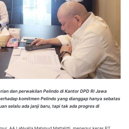
rian dan perwakilan Pelindo di Kantor DPD RI Jawa
erhadap komitmen Pelindo yang dianggap hanya sebatas
an selalu ada janji baru, tapi tak ada progres di
ur, AA LaNyalla Mahmud Mattalitti, menegur keras PT