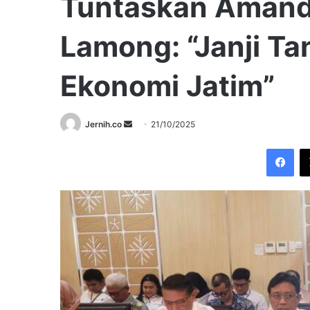
Tuntaskan Amand
Lamong: “Janji Ta
Ekonomi Jatim”
Send
Jernih.co
21/10/2025
an
Fac
email