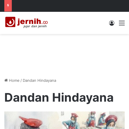
Log In
M
Home
/
Dandan Hindayana
Dandan Hindayana