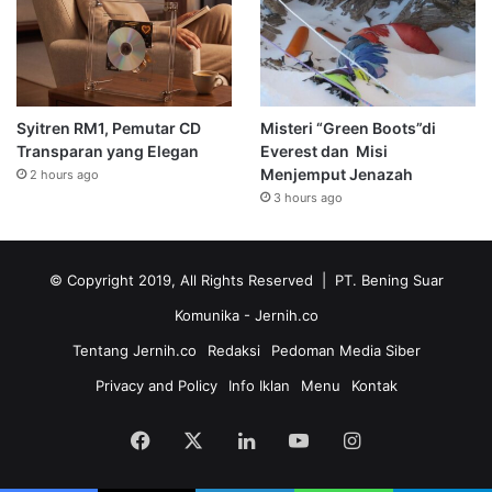
Syitren RM1, Pemutar CD
Misteri “Green Boots”di
Transparan yang Elegan
Everest dan Misi
Menjemput Jenazah
2 hours ago
3 hours ago
© Copyright 2019, All Rights Reserved | PT. Bening Suar
Komunika
- Jernih.co
Tentang Jernih.co
Redaksi
Pedoman Media Siber
Privacy and Policy
Info Iklan
Menu
Kontak
Facebook
X
LinkedIn
YouTube
Instagram