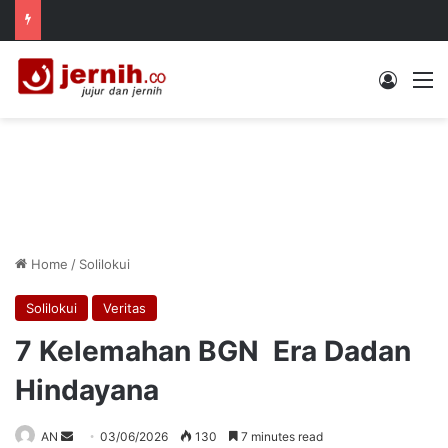
Log In
M
Home
/
Solilokui
Solilokui
Veritas
7 Kelemahan BGN Era Dadan
Hindayana
Send
AN
03/06/2026
130
7 minutes read