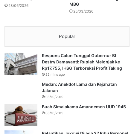
MBG
23/06/2026
25/03/2026
Popular
Respons Calon Tunggal Gubernur BI
Destry Damayanti: Rupiah Melonjak ke
Rp17.755, IHSG Terkoreksi Profit Taking
22 mins ago
Medan: Anekdot Lama dan Kejahatan
Jalanan
08/10/2019
Buah Simalakama Amandemen UUD 1945
08/10/2019
Pelantikan Jokowi Dijaga 27 Ribu Personel