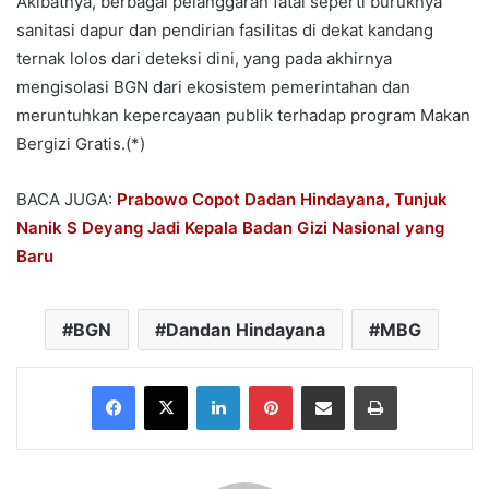
Akibatnya, berbagai pelanggaran fatal seperti buruknya
sanitasi dapur dan pendirian fasilitas di dekat kandang
ternak lolos dari deteksi dini, yang pada akhirnya
mengisolasi BGN dari ekosistem pemerintahan dan
meruntuhkan kepercayaan publik terhadap program Makan
Bergizi Gratis.(*)
BACA JUGA:
Prabowo Copot Dadan Hindayana, Tunjuk
Nanik S Deyang Jadi Kepala Badan Gizi Nasional yang
Baru
BGN
Dandan Hindayana
MBG
Facebook
X
LinkedIn
Pinterest
Share via Email
Print