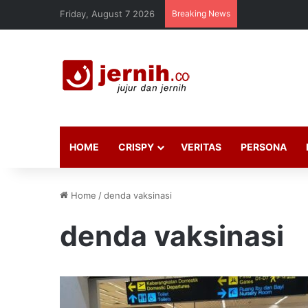
Friday, August 7 2026
Breaking News
HOME
CRISPY
VERITAS
PERSONA
Home
/
denda vaksinasi
denda vaksinasi