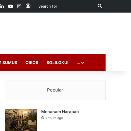
ook
LinkedIn
YouTube
Instagram
Log In
Search
for
M SUMUS
OIKOS
SOLILOKUI
…
Popular
Menanam Harapan
8 hours ago