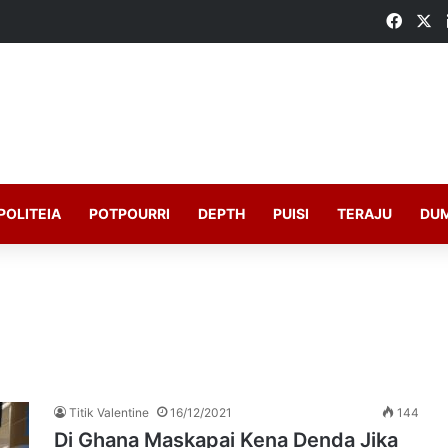
Faceb
X
POLITEIA
POTPOURRI
DEPTH
PUISI
TERAJU
DU
Titik Valentine
16/12/2021
144
Di Ghana Maskapai Kena Denda Jika