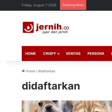
Friday, August 7 2026
Breaking News
HOME
CRISPY
VERITAS
PERSONA
Home
/
didaftarkan
didaftarkan