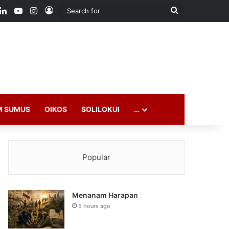
ook
LinkedIn
YouTube
Instagram
Log In
Search
for
M SUMUS
OIKOS
SOLILOKUI
…
Popular
Menanam Harapan
5 hours ago