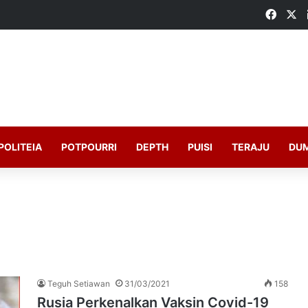
Faceb
X
POLITEIA
POTPOURRI
DEPTH
PUISI
TERAJU
DU
Teguh Setiawan
31/03/2021
158
Rusia Perkenalkan Vaksin Covid-19