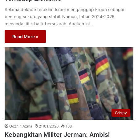
Selama dekade terakhir, Israel menganggap Eropa sebagai
benteng sekutu yang stabil. Namun, tahun 2024-2026
menandai titik balik bersejarah. Apakah ini…
Read More »
Crispy
Gozhin Azma
21/01/2026
168
Kebangkitan Militer Jerman: Ambisi