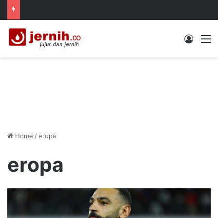
Log In
M
Home
/
eropa
eropa