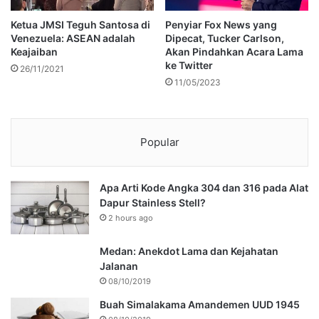
Ketua JMSI Teguh Santosa di
Penyiar Fox News yang
Venezuela: ASEAN adalah
Dipecat, Tucker Carlson,
Keajaiban
Akan Pindahkan Acara Lama
ke Twitter
26/11/2021
11/05/2023
Popular
Apa Arti Kode Angka 304 dan 316 pada Alat
Dapur Stainless Stell?
2 hours ago
Medan: Anekdot Lama dan Kejahatan
Jalanan
08/10/2019
Buah Simalakama Amandemen UUD 1945