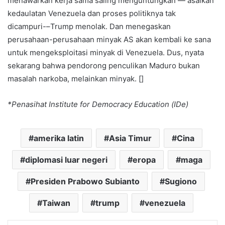
menawarkan kerja sama saling menguntungkan — asalkan
kedaulatan Venezuela dan proses politiknya tak
dicampuri-–Trump menolak. Dan menegaskan
perusahaan-perusahaan minyak AS akan kembali ke sana
untuk mengeksploitasi minyak di Venezuela. Dus, nyata
sekarang bahwa pendorong penculikan Maduro bukan
masalah narkoba, melainkan minyak. []
*Penasihat Institute for Democracy Education (IDe)
amerika latin
Asia Timur
Cina
diplomasi luar negeri
eropa
maga
Presiden Prabowo Subianto
Sugiono
Taiwan
trump
venezuela