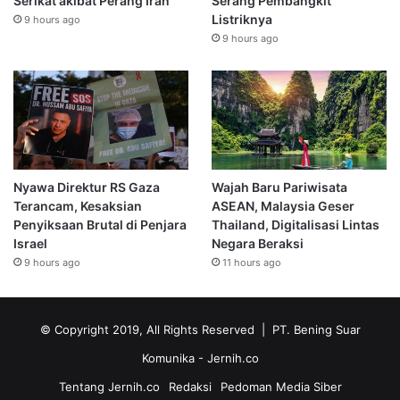
Serikat akibat Perang Iran
Serang Pembangkit
Listriknya
9 hours ago
9 hours ago
Nyawa Direktur RS Gaza
Wajah Baru Pariwisata
Terancam, Kesaksian
ASEAN, Malaysia Geser
Penyiksaan Brutal di Penjara
Thailand, Digitalisasi Lintas
Israel
Negara Beraksi
9 hours ago
11 hours ago
© Copyright 2019, All Rights Reserved | PT. Bening Suar
Komunika
- Jernih.co
Tentang Jernih.co
Redaksi
Pedoman Media Siber