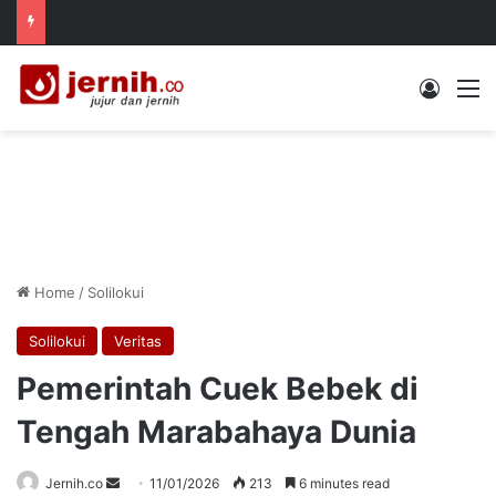
Log In
M
Home
/
Solilokui
Solilokui
Veritas
Pemerintah Cuek Bebek di
Tengah Marabahaya Dunia
Send
Jernih.co
11/01/2026
213
6 minutes read