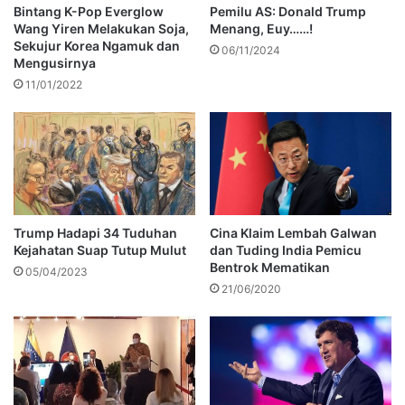
Bintang K-Pop Everglow
Pemilu AS: Donald Trump
Wang Yiren Melakukan Soja,
Menang, Euy……!
Sekujur Korea Ngamuk dan
06/11/2024
Mengusirnya
11/01/2022
Trump Hadapi 34 Tuduhan
Cina Klaim Lembah Galwan
Kejahatan Suap Tutup Mulut
dan Tuding India Pemicu
Bentrok Mematikan
05/04/2023
21/06/2020