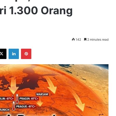
ri 1.300 Orang
142
2 minutes read
ebook
X
LinkedIn
Pinterest