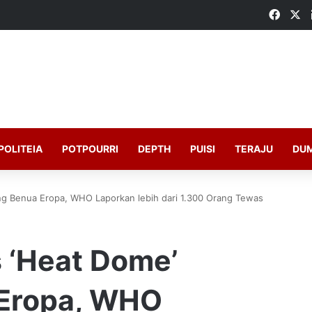
Faceb
X
POLITEIA
POTPOURRI
DEPTH
PUISI
TERAJU
DU
g Benua Eropa, WHO Laporkan lebih dari 1.300 Orang Tewas
 ‘Heat Dome’
Eropa, WHO