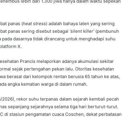
 menembus lebih dari 1.300 jiwa hanya dalam waktu sepekan
bat panas (
heat stress
) adalah bahaya laten yang sering
kibat panas sering disebut sebagai
‘silent killer’
(pembunuh
pa pada dasarnya tidak dirancang untuk menghadapi suhu
platform X.
 Kesehatan Prancis melaporkan adanya akumulasi sekitar
ormal sejak pertengahan pekan lalu. Otoritas kesehatan
 berasal dari kelompok rentan berusia 65 tahun ke atas,
pada angka kematian warga di dalam rumah.
/2026), rekor suhu terpanas dalam sejarah kembali pecah
as sepanjang sejarahnya selama tiga hari berturut-turut.
C di stasiun pengamatan cuaca Coschen, dekat perbatasan