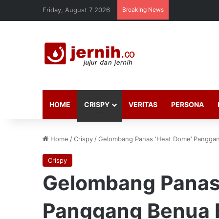
Friday, August 7 2026
Breaking News
HOME
CRISPY
VERITAS
PERSONA
Home
/
Crispy
/
Gelombang Panas ‘Heat Dome’ Panggan
Crispy
Gelombang Panas
Panggang Benua 