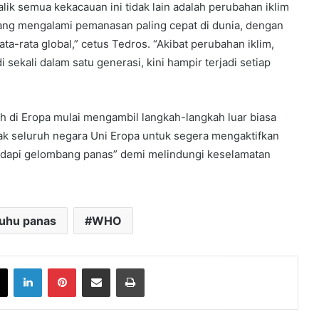
ik semua kekacauan ini tidak lain adalah perubahan iklim
ng mengalami pemanasan paling cepat di dunia, dengan
ata-rata global,” cetus Tedros. “Akibat perubahan iklim,
ekali dalam satu generasi, kini hampir terjadi setiap
ah di Eropa mulai mengambil langkah-langkah luar biasa
 seluruh negara Uni Eropa untuk segera mengaktifkan
dapi gelombang panas” demi melindungi keselamatan
uhu panas
WHO
book
X
LinkedIn
Pinterest
Share via Email
Print