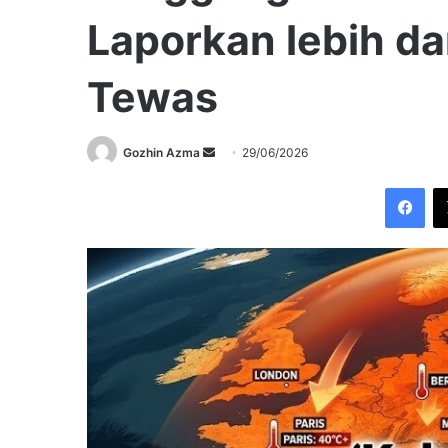
Laporkan lebih da
Tewas
Send
Gozhin Azma
29/06/2026
an
Fac
email