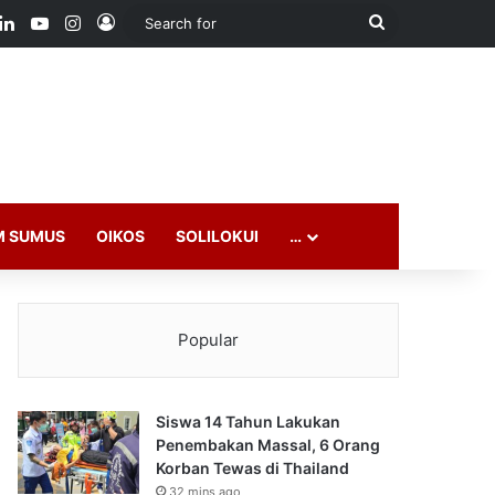
ook
LinkedIn
YouTube
Instagram
Log In
Search
for
M SUMUS
OIKOS
SOLILOKUI
…
Popular
Siswa 14 Tahun Lakukan
Penembakan Massal, 6 Orang
Korban Tewas di Thailand
32 mins ago