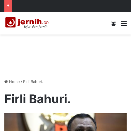
Log In
M
Home
/
Firli Bahuri.
Firli Bahuri.