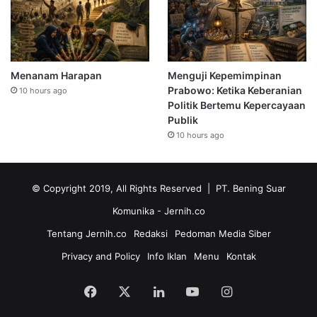
Menanam Harapan
Menguji Kepemimpinan
Prabowo: Ketika Keberanian
10 hours ago
Politik Bertemu Kepercayaan
Publik
10 hours ago
© Copyright 2019, All Rights Reserved | PT. Bening Suar
Komunika
- Jernih.co
Tentang Jernih.co
Redaksi
Pedoman Media Siber
Privacy and Policy
Info Iklan
Menu
Kontak
Facebook
X
LinkedIn
YouTube
Instagram