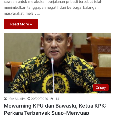
sewaan untuk melakukan perjalanan pribadi tersebut telah
menimbulkan tanggapan negatif dari berbagai kalangan
masyarakat, melalui…
Read More »
Crispy
Irfan Mualim
09/09/2020
114
Mewarning KPU dan Bawaslu, Ketua KPK:
Perkara Terbanyak Suap-Menyuap