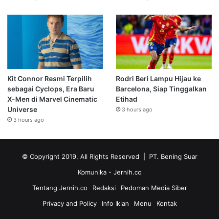
Kit Connor Resmi Terpilih
Rodri Beri Lampu Hijau ke
sebagai Cyclops, Era Baru
Barcelona, Siap Tinggalkan
X-Men di Marvel Cinematic
Etihad
Universe
3 hours ago
3 hours ago
© Copyright 2019, All Rights Reserved | PT. Bening Suar
Komunika
- Jernih.co
Tentang Jernih.co
Redaksi
Pedoman Media Siber
Privacy and Policy
Info Iklan
Menu
Kontak