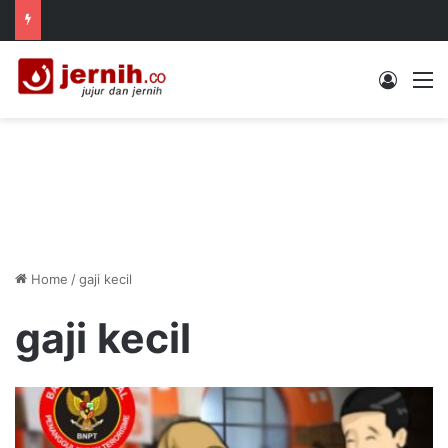
Log In
M
Home
/
gaji kecil
gaji kecil