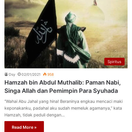
Spiritus
Dsy
02/01/2021
958
Hamzah bin Abdul Muthalib: Paman Nabi,
Singa Allah dan Pemimpin Para Syuhada
“Wahai Abu Jahal yang hina! Beraninya engkau mencaci maki
keponakanku, padahal aku sudah memeluk agamanya,” kata
Hamzah, tidak peduli dengan…
Read More »