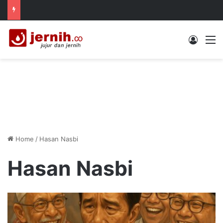
Log In
M
Home
/
Hasan Nasbi
Hasan Nasbi