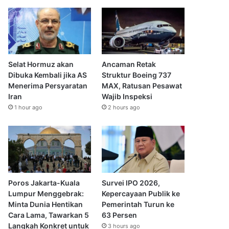
Selat Hormuz akan
Ancaman Retak
Dibuka Kembali jika AS
Struktur Boeing 737
Menerima Persyaratan
MAX, Ratusan Pesawat
Iran
Wajib Inspeksi
1 hour ago
2 hours ago
Poros Jakarta-Kuala
Survei IPO 2026,
Lumpur Menggebrak:
Kepercayaan Publik ke
Minta Dunia Hentikan
Pemerintah Turun ke
Cara Lama, Tawarkan 5
63 Persen
Langkah Konkret untuk
3 hours ago