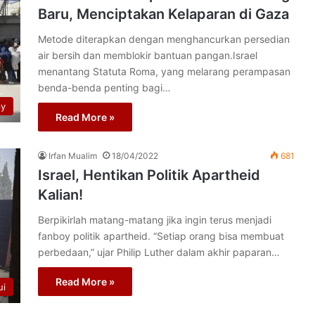
Baru, Menciptakan Kelaparan di Gaza
Metode diterapkan dengan menghancurkan persedian
air bersih dan memblokir bantuan pangan.Israel
menantang Statuta Roma, yang melarang perampasan
benda-benda penting bagi…
py
Read More »
Irfan Mualim
18/04/2022
681
Israel, Hentikan Politik Apartheid
Kalian!
Berpikirlah matang-matang jika ingin terus menjadi
fanboy politik apartheid. “Setiap orang bisa membuat
perbedaan,” ujar Philip Luther dalam akhir paparan…
Read More »
ui