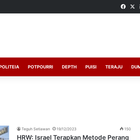
Faceb
X
POLITEIA
POTPOURRI
DEPTH
PUISI
TERAJU
DU
Teguh Setiawan
19/12/2023
150
HRW: Israel Terapkan Metode Perang