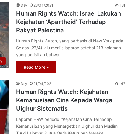
Dsy
28/04/2021
181
Human Rights Watch: Israel Lakukan
Kejahatan ‘Apartheid’ Terhadap
Rakyat Palestina
Human Rights Watch, yang berbasis di New York pada
Selasa (27/4) lalu merilis laporan setebal 213 halaman
yang berisikan bahwa…
py
Read More »
Dsy
21/04/2021
147
Human Rights Watch: Kejahatan
Kemanusiaan Cina Kepada Warga
Uighur Sistematis
Laporan HRW berjudul “Kejahatan Cina Terhadap
Kemanusiaan yang Menargetkan Uighur dan Muslim
Turki Lainnya: Putus Garis Keturunan Mereka,