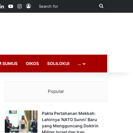
ook
LinkedIn
YouTube
Instagram
Log In
Search
for
M SUMUS
OIKOS
SOLILOKUI
…
Popular
Pakta Pertahanan Mekkah:
Lahirnya ‘NATO Sunni’ Baru
yang Mengguncang Doktrin
Militer Israel dan Iran