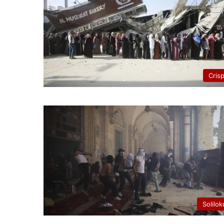
Cris
Solilok