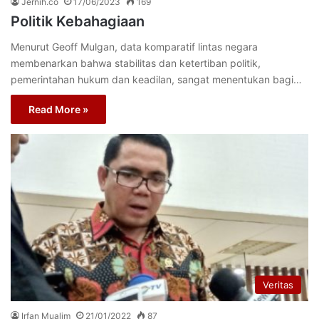
Jernih.co
17/06/2023
169
Politik Kebahagiaan
Menurut Geoff Mulgan, data komparatif lintas negara
membenarkan bahwa stabilitas dan ketertiban politik,
pemerintahan hukum dan keadilan, sangat menentukan bagi…
Read More »
Veritas
Irfan Mualim
21/01/2022
87