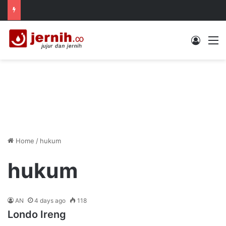
Log In
M
Home
/
hukum
hukum
AN
4 days ago
118
Londo Ireng