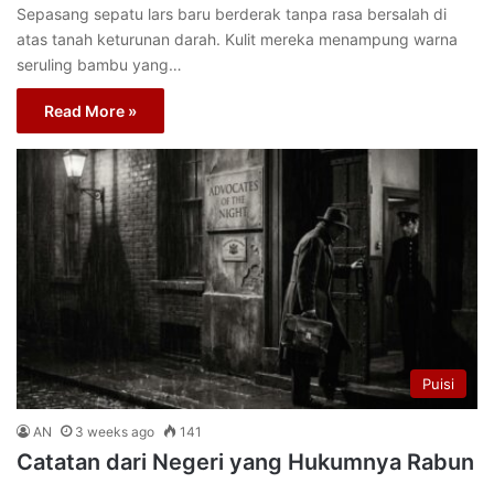
Sepasang sepatu lars baru berderak tanpa rasa bersalah di
atas tanah keturunan darah. Kulit mereka menampung warna
seruling bambu yang…
Read More »
Puisi
AN
3 weeks ago
141
Catatan dari Negeri yang Hukumnya Rabun