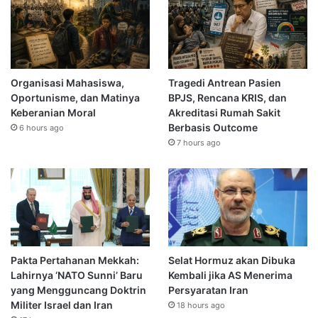
Organisasi Mahasiswa,
Tragedi Antrean Pasien
Oportunisme, dan Matinya
BPJS, Rencana KRIS, dan
Keberanian Moral
Akreditasi Rumah Sakit
Berbasis Outcome
6 hours ago
7 hours ago
Pakta Pertahanan Mekkah:
Selat Hormuz akan Dibuka
Lahirnya ‘NATO Sunni’ Baru
Kembali jika AS Menerima
yang Mengguncang Doktrin
Persyaratan Iran
Militer Israel dan Iran
18 hours ago